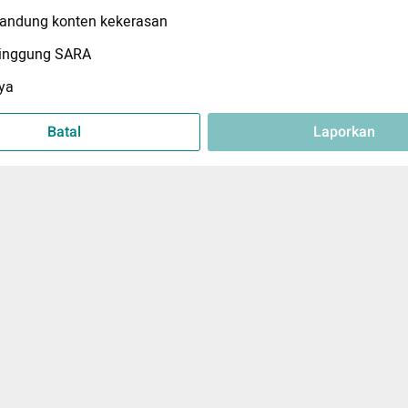
ndung konten kekerasan
inggung SARA
ya
Batal
Laporkan