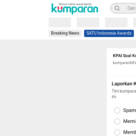
Pencarian
Loading
Loading
Loading
Breaking News
SATU Indonesia Awards
KPAI Soal K
kumparanNE
Laporkan 
Tim kumpara
ini.
Spam,
Memil
Memba