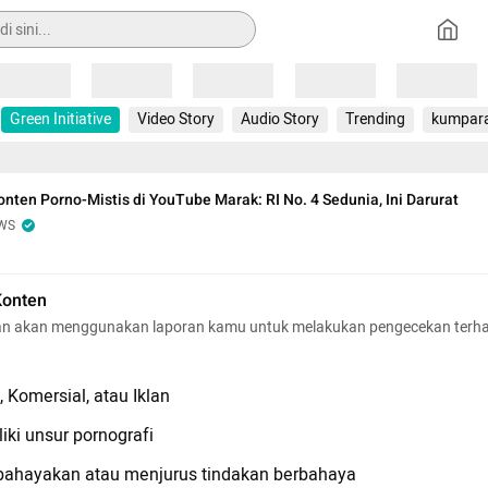
Loading
Loading
Loading
Loading
Loading
Green Initiative
Video Story
Audio Story
Trending
kumpar
onten Porno-Mistis di YouTube Marak: RI No. 4 Sedunia, Ini Darurat
WS
Konten
n akan menggunakan laporan kamu untuk melakukan pengecekan terh
 Komersial, atau Iklan
iki unsur pornografi
hayakan atau menjurus tindakan berbahaya