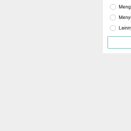
Menga
Meny
Lainn