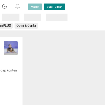
Masuk
Buat Tulisan
Loading
Loading
Lainnya
anPLUS
Opini & Cerita
adap konten