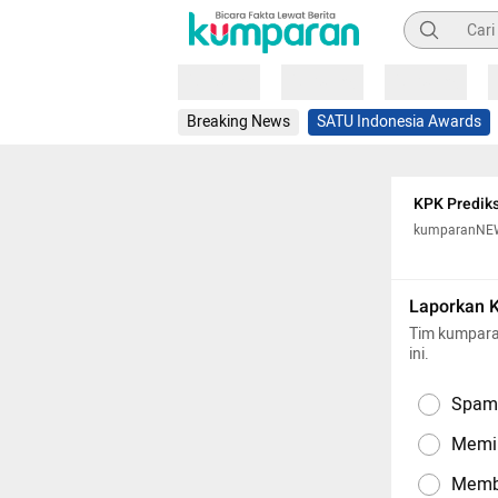
Pencarian
Loading
Loading
Loading
Breaking News
SATU Indonesia Awards
KPK Prediks
kumparanNE
Laporkan 
Tim kumpara
ini.
Spam,
Memil
Memba