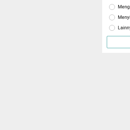
Menga
Meny
Lainn