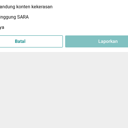
ndung konten kekerasan
inggung SARA
ya
Batal
Laporkan