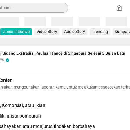
Loading
Loading
Loading
Loading
Loading
Green Initiative
Video Story
Audio Story
Trending
kumpar
i Sidang Ekstradisi Paulus Tannos di Singapura Selesai 3 Bulan Lagi
WS
Konten
n akan menggunakan laporan kamu untuk melakukan pengecekan terh
 Komersial, atau Iklan
iki unsur pornografi
hayakan atau menjurus tindakan berbahaya