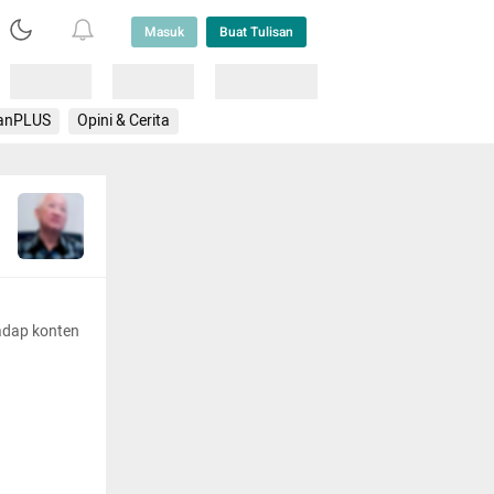
Masuk
Buat Tulisan
Loading
Loading
Lainnya
anPLUS
Opini & Cerita
adap konten