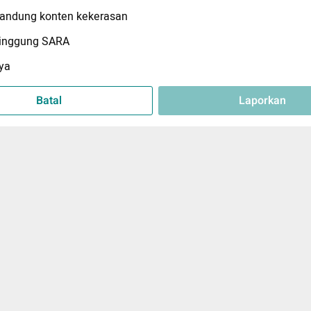
ndung konten kekerasan
inggung SARA
ya
Batal
Laporkan