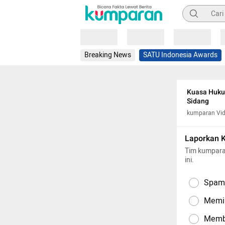
Pencarian
Loading
Loading
Loading
Breaking News
SATU Indonesia Awards
Kuasa Hukum
Sidang
kumparan Vi
Laporkan 
Tim kumpara
ini.
Spam,
Memil
Memba