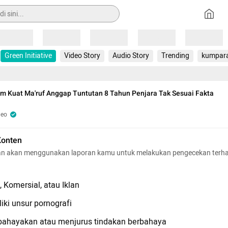
Loading
Loading
Loading
Loading
Loading
Green Initiative
Video Story
Audio Story
Trending
kumpar
 Kuat Ma'ruf Anggap Tuntutan 8 Tahun Penjara Tak Sesuai Fakta
deo
Konten
n akan menggunakan laporan kamu untuk melakukan pengecekan terh
 Komersial, atau Iklan
iki unsur pornografi
hayakan atau menjurus tindakan berbahaya