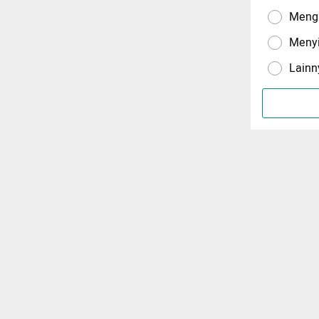
Menga
Meny
Lainn