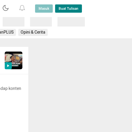
Masuk
Buat Tulisan
Loading
Loading
Lainnya
anPLUS
Opini & Cerita
adap konten