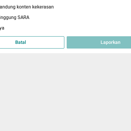
ndung konten kekerasan
inggung SARA
ya
Batal
Laporkan