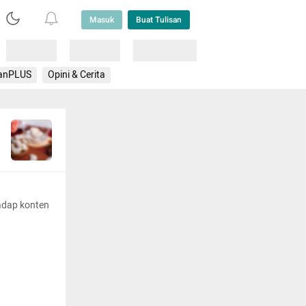
Masuk
Buat Tulisan
Loading
Loading
Lainnya
anPLUS
Opini & Cerita
adap konten