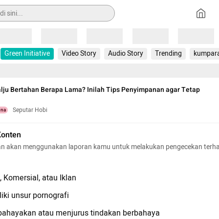
Loading
Loading
Loading
Loading
Loading
Green Initiative
Video Story
Audio Story
Trending
kumpar
alju Bertahan Berapa Lama? Inilah Tips Penyimpanan agar Tetap
Seputar Hobi
una
Konten
n akan menggunakan laporan kamu untuk melakukan pengecekan terh
 Komersial, atau Iklan
iki unsur pornografi
hayakan atau menjurus tindakan berbahaya