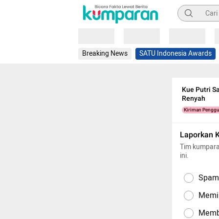
Pencarian
Loading
Loading
Loading
Breaking News
SATU Indonesia Awards
Kue Putri S
Renyah
Kiriman Pengg
Laporkan 
Tim kumpara
ini.
Spam,
Memil
Memba