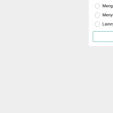
Menga
Meny
Lainn