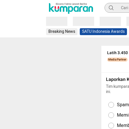
Pencarian
Loading
Loading
Loading
Breaking News
SATU Indonesia Awards
Latih 3.45
Media Partner
Laporkan 
Tim kumpara
ini.
Spam,
Memil
Memba