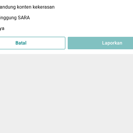
ndung konten kekerasan
inggung SARA
ya
Batal
Laporkan