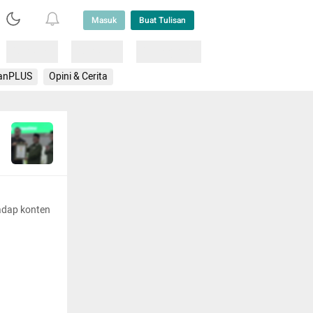
Masuk
Buat Tulisan
Loading
Loading
Lainnya
anPLUS
Opini & Cerita
adap konten