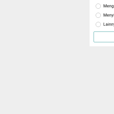
Menga
Meny
Lainn