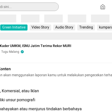
Loading
Loading
Loading
Loading
Loading
Green Initiative
Video Story
Audio Story
Trending
kumpar
0 Kader UMKM, ISNU Jatim Terima Rekor MURI
Tugu Malang
Konten
n akan menggunakan laporan kamu untuk melakukan pengecekan terh
 Komersial, atau Iklan
iki unsur pornografi
hayakan atau menjurus tindakan berbahaya