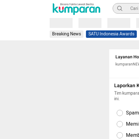
Pencarian
Loading
Loading
Loading
Breaking News
SATU Indonesia Awards
Layanan Hot
kumparanNE
Laporkan 
Tim kumpara
ini.
Spam,
Memil
Memba