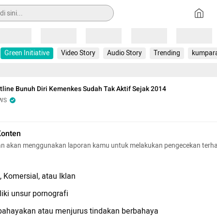
Loading
Loading
Loading
Loading
Loading
Green Initiative
Video Story
Audio Story
Trending
kumpar
line Bunuh Diri Kemenkes Sudah Tak Aktif Sejak 2014
WS
Konten
n akan menggunakan laporan kamu untuk melakukan pengecekan terh
 Komersial, atau Iklan
iki unsur pornografi
hayakan atau menjurus tindakan berbahaya