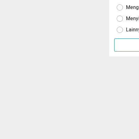
Menga
Meny
Lainn