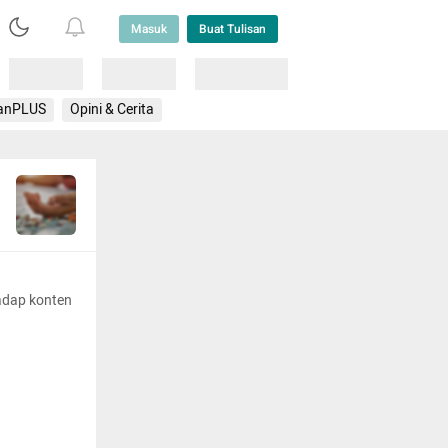
Masuk
Buat Tulisan
Loading
Loading
Lainnya
anPLUS
Opini & Cerita
adap konten