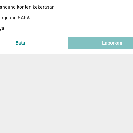
ndung konten kekerasan
inggung SARA
ya
Batal
Laporkan