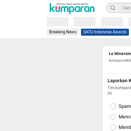
Pencarian
Loading
Loading
Loading
Breaking News
SATU Indonesia Awards
Le Minerale
kumparanM
Laporkan 
Tim kumpara
ini.
Spam,
Memil
Memba