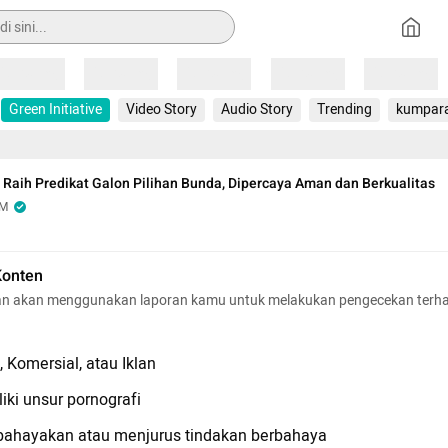
Loading
Loading
Loading
Loading
Loading
Green Initiative
Video Story
Audio Story
Trending
kumpar
 Raih Predikat Galon Pilihan Bunda, Dipercaya Aman dan Berkualitas
OM
Konten
n akan menggunakan laporan kamu untuk melakukan pengecekan terh
 Komersial, atau Iklan
iki unsur pornografi
hayakan atau menjurus tindakan berbahaya