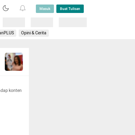
Masuk
Buat Tulisan
Loading
Loading
Lainnya
anPLUS
Opini & Cerita
adap konten