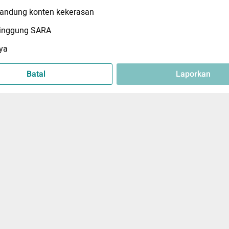
ndung konten kekerasan
inggung SARA
ya
Batal
Laporkan