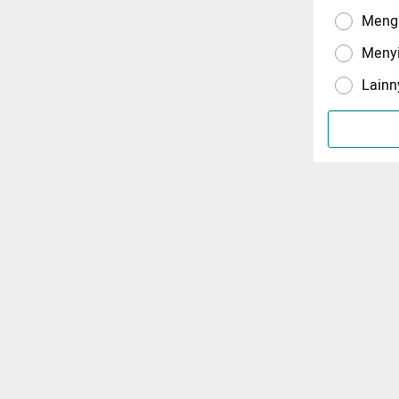
Menga
Meny
Lainn