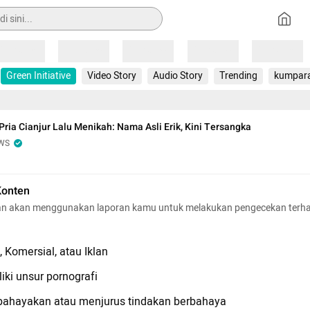
Loading
Loading
Loading
Loading
Loading
Green Initiative
Video Story
Audio Story
Trending
kumpar
 Pria Cianjur Lalu Menikah: Nama Asli Erik, Kini Tersangka
WS
Konten
n akan menggunakan laporan kamu untuk melakukan pengecekan terh
 Komersial, atau Iklan
iki unsur pornografi
hayakan atau menjurus tindakan berbahaya