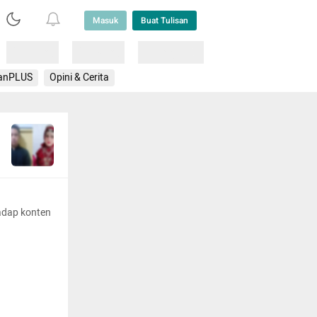
Masuk
Buat Tulisan
Loading
Loading
Lainnya
anPLUS
Opini & Cerita
adap konten