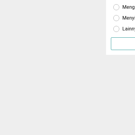
Menga
Meny
Lainn