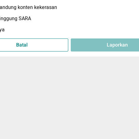
ndung konten kekerasan
inggung SARA
ya
Batal
Laporkan