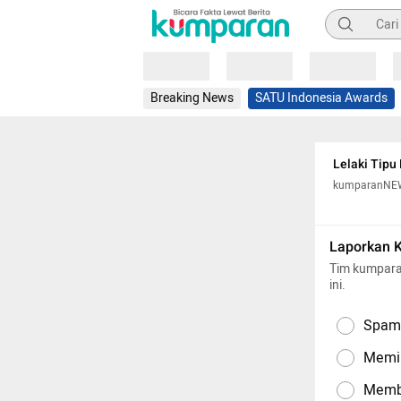
Pencarian
Loading
Loading
Loading
Breaking News
SATU Indonesia Awards
Lelaki Tipu
kumparanNE
Laporkan 
Tim kumpara
ini.
Spam,
Memil
Memba