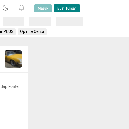
Masuk
Buat Tulisan
Loading
Loading
Lainnya
anPLUS
Opini & Cerita
adap konten