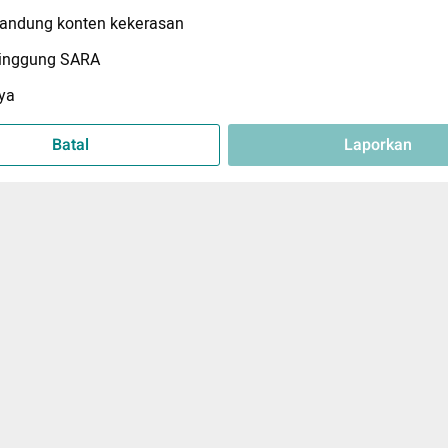
ndung konten kekerasan
inggung SARA
ya
Batal
Laporkan