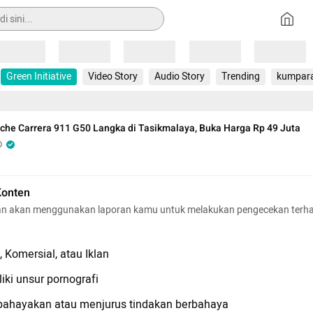
Loading
Loading
Loading
Loading
Loading
Green Initiative
Video Story
Audio Story
Trending
kumpar
che Carrera 911 G50 Langka di Tasikmalaya, Buka Harga Rp 49 Juta
O
Konten
n akan menggunakan laporan kamu untuk melakukan pengecekan terh
 Komersial, atau Iklan
iki unsur pornografi
hayakan atau menjurus tindakan berbahaya