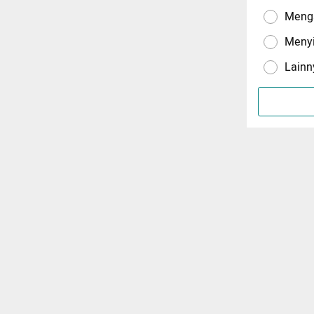
Menga
Meny
Lainn