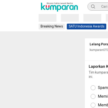
Pencarian
Loading
Loading
Loading
Breaking News
SATU Indonesia Awards
Lelang Pors
kumparanOT
Laporkan 
Tim kumpara
ini.
Spam,
Memil
Memba