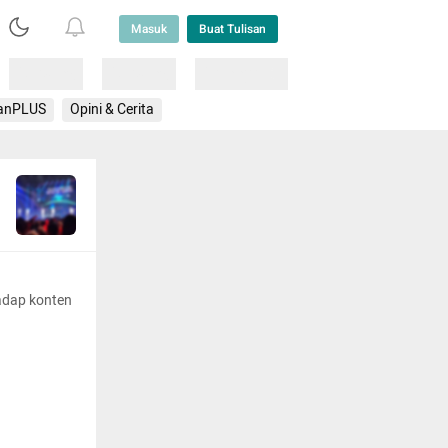
Masuk
Buat Tulisan
Loading
Loading
Lainnya
anPLUS
Opini & Cerita
adap konten