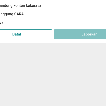
ndung konten kekerasan
inggung SARA
ya
Batal
Laporkan