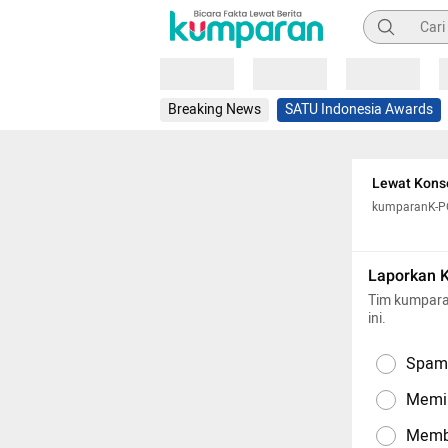
Pencarian
Loading
Loading
Loading
Breaking News
SATU Indonesia Awards
Lewat Konse
kumparanK-
Laporkan 
Tim kumpara
ini.
Spam,
Memil
Memba