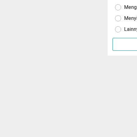
Menga
Meny
Lainn