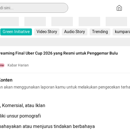
Loading
Loading
Loading
Loading
Loading
Green Initiative
Video Story
Audio Story
Trending
kumpar
treaming Final Uber Cup 2026 yang Resmi untuk Penggemar Bulu
Kabar Harian
una
Konten
n akan menggunakan laporan kamu untuk melakukan pengecekan terh
 Komersial, atau Iklan
iki unsur pornografi
hayakan atau menjurus tindakan berbahaya