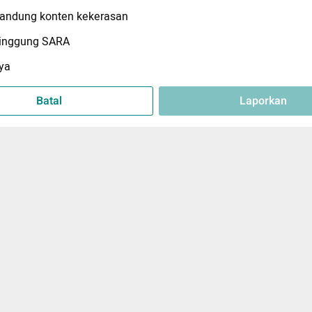
ndung konten kekerasan
inggung SARA
ya
Batal
Laporkan