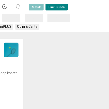
Masuk
Buat Tulisan
Loading
Loading
Lainnya
anPLUS
Opini & Cerita
adap konten