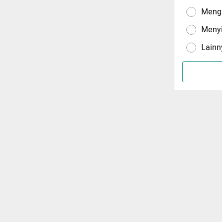
Menga
Meny
Lainn