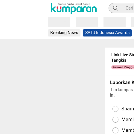
Pencarian
Loading
Loading
Loading
Breaking News
SATU Indonesia Awards
Link Live S
Tangkis
Kiriman Pengg
Laporkan 
Tim kumpara
ini.
Spam,
Memil
Memba