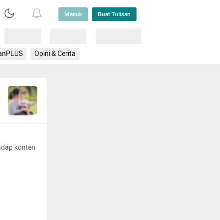
Masuk
Buat Tulisan
Loading
Loading
Lainnya
anPLUS
Opini & Cerita
adap konten