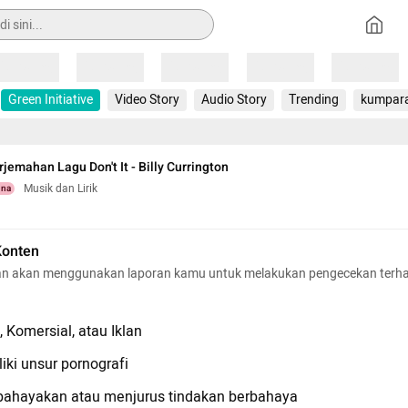
Loading
Loading
Loading
Loading
Loading
Green Initiative
Video Story
Audio Story
Trending
kumpar
rjemahan Lagu Don't It - Billy Currington
Musik dan Lirik
una
Konten
n akan menggunakan laporan kamu untuk melakukan pengecekan terh
 Komersial, atau Iklan
iki unsur pornografi
hayakan atau menjurus tindakan berbahaya