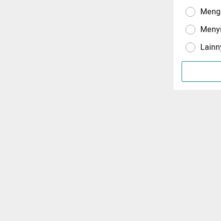
Menga
Meny
Lainn