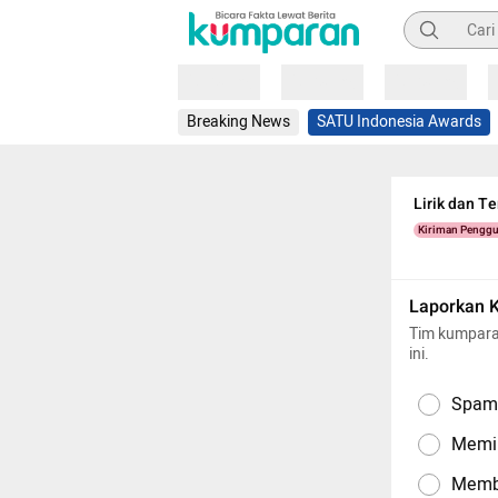
Pencarian
Loading
Loading
Loading
Breaking News
SATU Indonesia Awards
Lirik dan Te
Kiriman Pengg
Laporkan 
Tim kumpara
ini.
Spam,
Memil
Memba