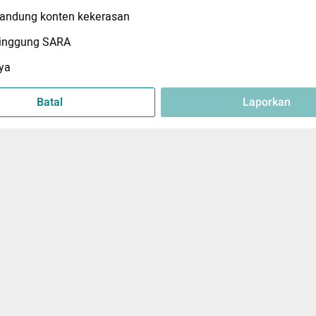
ndung konten kekerasan
inggung SARA
ya
Batal
Laporkan