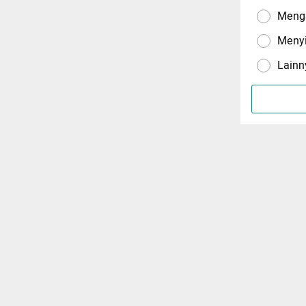
Menga
Meny
Lainn