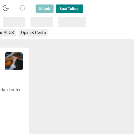
Masuk
Buat Tulisan
Loading
Loading
Lainnya
anPLUS
Opini & Cerita
adap konten