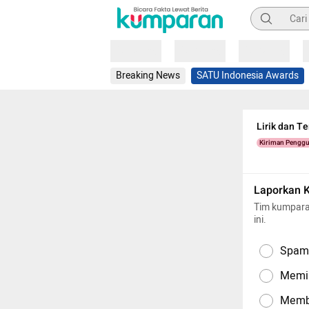
Pencarian
Loading
Loading
Loading
Breaking News
SATU Indonesia Awards
Lirik dan T
Kiriman Pengg
Laporkan 
Tim kumpara
ini.
Spam,
Memil
Memba