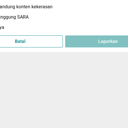
ndung konten kekerasan
inggung SARA
ya
Batal
Laporkan