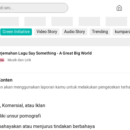
Loading
Loading
Loading
Loading
Loading
Green Initiative
Video Story
Audio Story
Trending
kumpar
erjemahan Lagu Say Something - A Great Big World
Musik dan Lirik
una
Konten
n akan menggunakan laporan kamu untuk melakukan pengecekan terh
 Komersial, atau Iklan
iki unsur pornografi
hayakan atau menjurus tindakan berbahaya