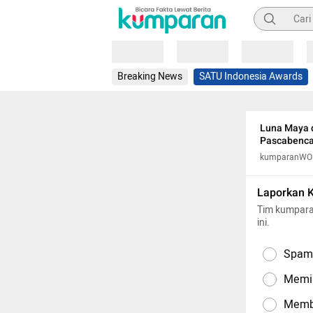
Pencarian
Loading
Loading
Loading
Breaking News
SATU Indonesia Awards
Luna Maya 
Pascabenc
kumparanW
Laporkan 
Tim kumpara
ini.
Spam,
Memil
Memba