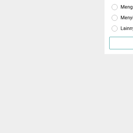
Menga
Meny
Lainn