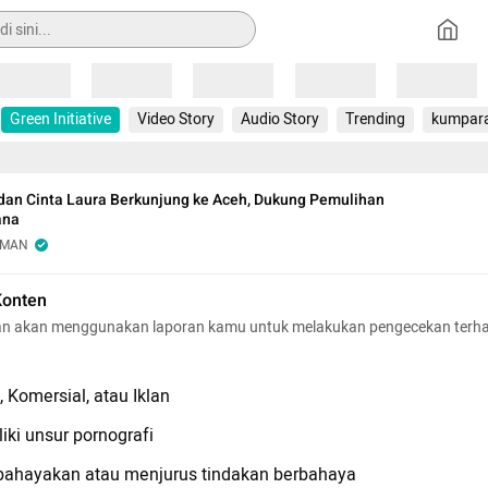
Loading
Loading
Loading
Loading
Loading
Green Initiative
Video Story
Audio Story
Trending
kumpar
dan Cinta Laura Berkunjung ke Aceh, Dukung Pemulihan
ana
OMAN
Konten
n akan menggunakan laporan kamu untuk melakukan pengecekan terh
 Komersial, atau Iklan
iki unsur pornografi
hayakan atau menjurus tindakan berbahaya