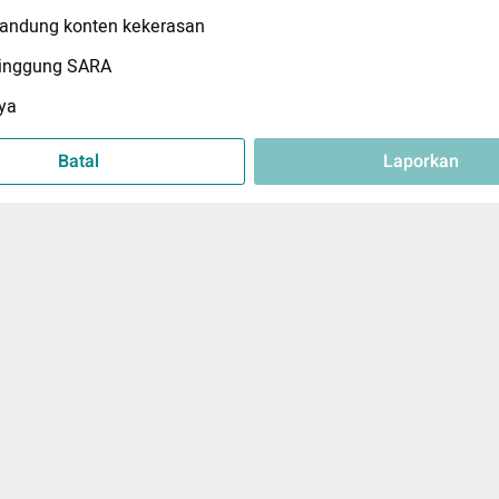
ndung konten kekerasan
inggung SARA
ya
Batal
Laporkan