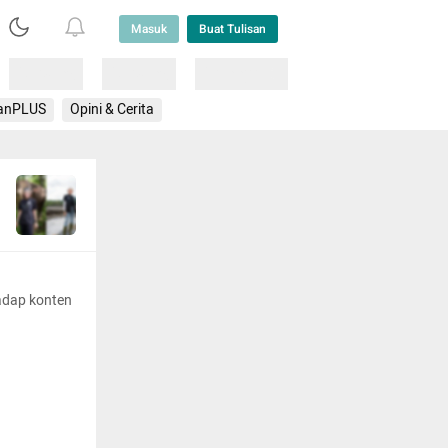
Masuk
Buat Tulisan
Loading
Loading
Lainnya
anPLUS
Opini & Cerita
adap konten