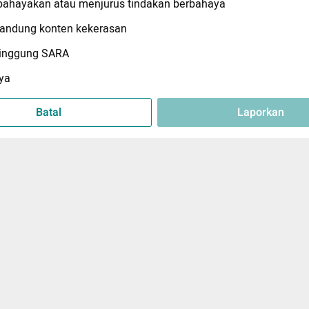
hayakan atau menjurus tindakan berbahaya
ndung konten kekerasan
inggung SARA
ya
Batal
Laporkan