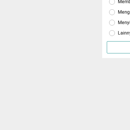
Memba
Menga
Meny
Lainn