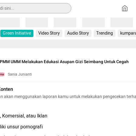
Loading
Loading
Loading
Loading
Loading
Green Initiative
Video Story
Audio Story
Trending
kumpar
PMM UMM Melakukan Edukasi Asupan Gizi Seimbang Untuk Cegah
Sania Junianti
una
Konten
n akan menggunakan laporan kamu untuk melakukan pengecekan terh
 Komersial, atau Iklan
iki unsur pornografi