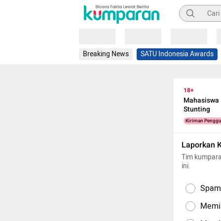
Pencarian
Loading
Loading
Loading
Breaking News
SATU Indonesia Awards
18+
Mahasiswa 
Stunting
Kiriman Pengg
Laporkan 
Tim kumpara
ini.
Spam,
Memil