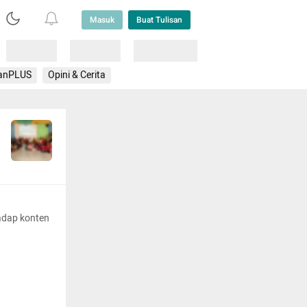
Masuk
Buat Tulisan
Loading
Loading
Lainnya
anPLUS
Opini & Cerita
adap konten