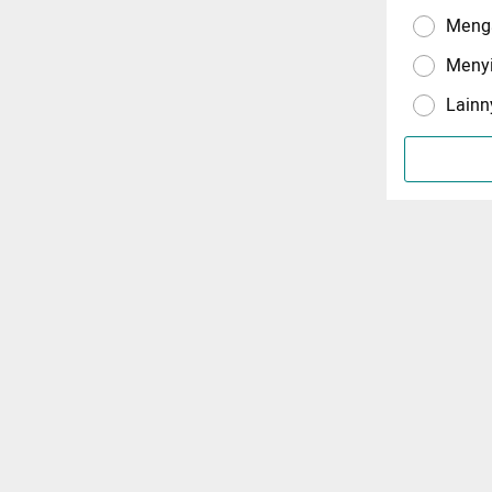
Menga
Meny
Lainn