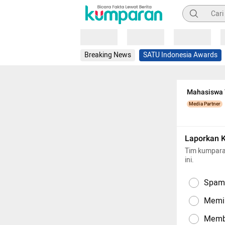
Pencarian
Loading
Loading
Loading
Breaking News
SATU Indonesia Awards
Mahasiswa Y
Media Partner
Laporkan 
Tim kumpara
ini.
Spam,
Memil
Memba