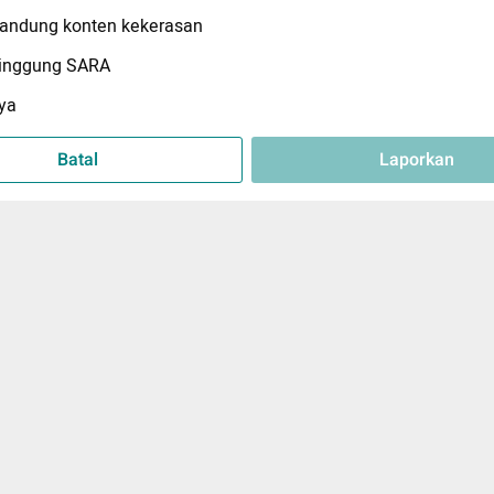
ndung konten kekerasan
inggung SARA
ya
Batal
Laporkan