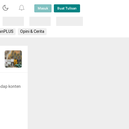
Masuk
Buat Tulisan
Loading
Loading
Lainnya
anPLUS
Opini & Cerita
adap konten