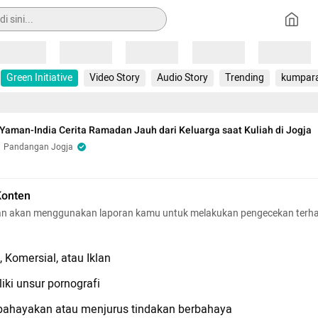
Loading
Loading
Loading
Loading
Loading
Green Initiative
Video Story
Audio Story
Trending
kumpar
aman-India Cerita Ramadan Jauh dari Keluarga saat Kuliah di Jogja
Pandangan Jogja
Konten
n akan menggunakan laporan kamu untuk melakukan pengecekan terh
 Komersial, atau Iklan
iki unsur pornografi
hayakan atau menjurus tindakan berbahaya