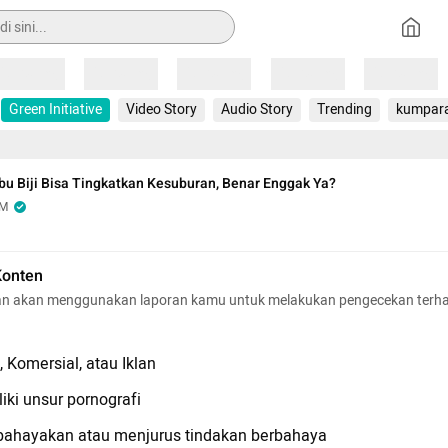
Loading
Loading
Loading
Loading
Loading
Green Initiative
Video Story
Audio Story
Trending
kumpar
 Biji Bisa Tingkatkan Kesuburan, Benar Enggak Ya?
OM
Konten
n akan menggunakan laporan kamu untuk melakukan pengecekan terh
 Komersial, atau Iklan
iki unsur pornografi
hayakan atau menjurus tindakan berbahaya