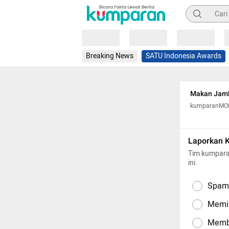
Pencarian
Loading
Loading
Loading
Breaking News
SATU Indonesia Awards
Makan Jambu
kumparanM
Laporkan 
Tim kumpara
ini.
Spam,
Memil
Memba