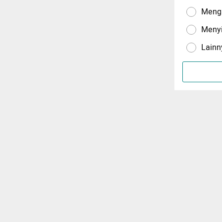
Menga
Meny
Lainn