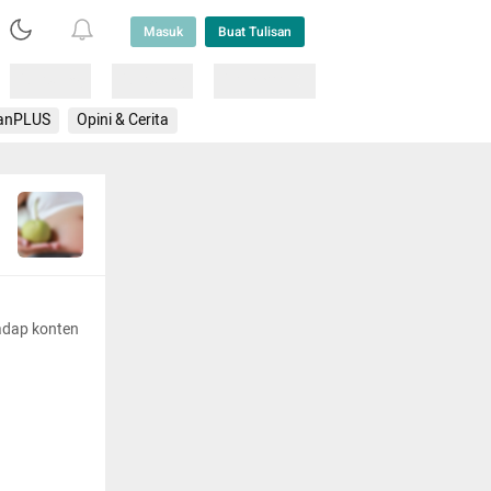
Masuk
Buat Tulisan
Loading
Loading
Lainnya
anPLUS
Opini & Cerita
adap konten