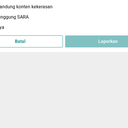
ndung konten kekerasan
inggung SARA
ya
Batal
Laporkan