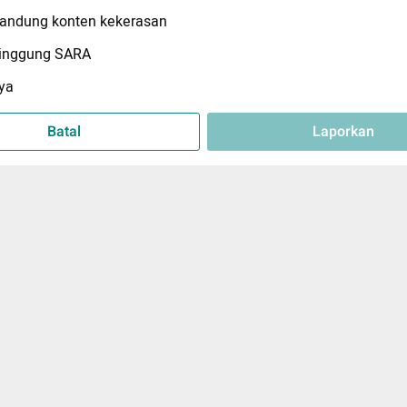
ndung konten kekerasan
inggung SARA
ya
Batal
Laporkan