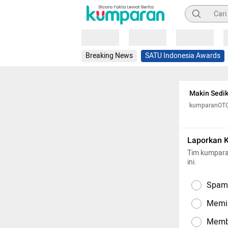
Pencarian
Loading
Loading
Loading
Breaking News
SATU Indonesia Awards
Makin Sedik
kumparanOT
Laporkan 
Tim kumpara
ini.
Spam,
Memil
Memba