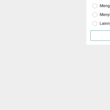
Menga
Meny
Lainn