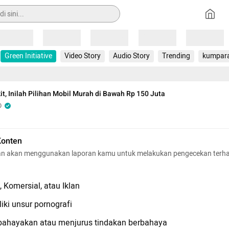
Loading
Loading
Loading
Loading
Loading
Green Initiative
Video Story
Audio Story
Trending
kumpar
it, Inilah Pilihan Mobil Murah di Bawah Rp 150 Juta
O
Konten
n akan menggunakan laporan kamu untuk melakukan pengecekan terh
 Komersial, atau Iklan
iki unsur pornografi
hayakan atau menjurus tindakan berbahaya