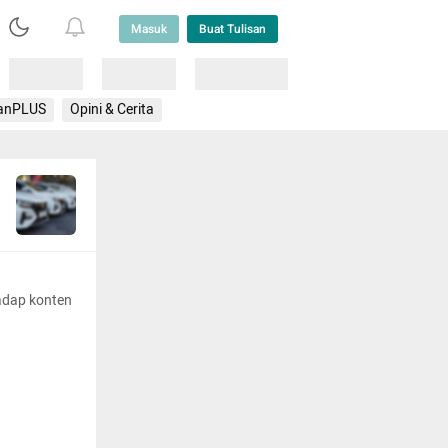
Masuk
Buat Tulisan
Loading
Loading
Lainnya
anPLUS
Opini & Cerita
adap konten