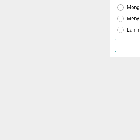
Menga
Meny
Lainn