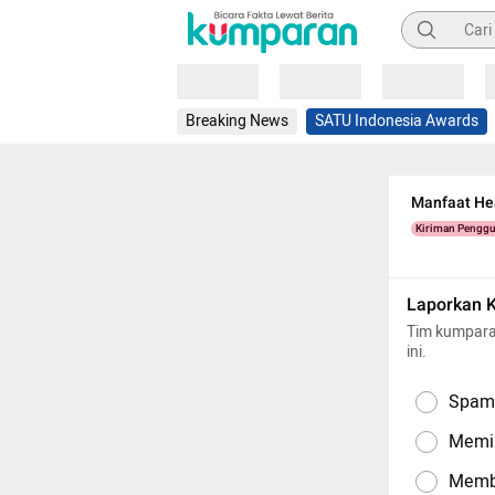
Pencarian
Loading
Loading
Loading
Breaking News
SATU Indonesia Awards
Manfaat Hea
Kiriman Pengg
Laporkan 
Tim kumpara
ini.
Spam,
Memil
Memba