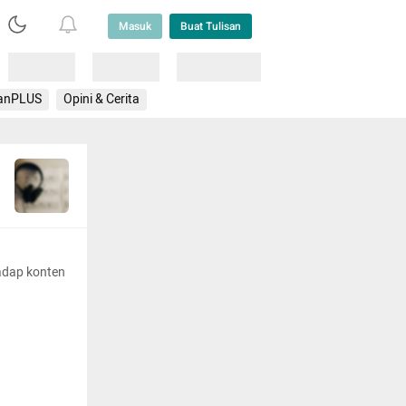
Masuk
Buat Tulisan
Loading
Loading
Lainnya
anPLUS
Opini & Cerita
adap konten