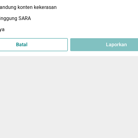
ndung konten kekerasan
inggung SARA
ya
Batal
Laporkan