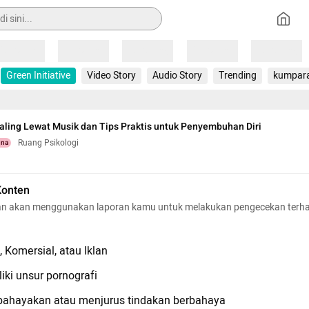
Loading
Loading
Loading
Loading
Loading
Green Initiative
Video Story
Audio Story
Trending
kumpar
ling Lewat Musik dan Tips Praktis untuk Penyembuhan Diri
Ruang Psikologi
una
Konten
n akan menggunakan laporan kamu untuk melakukan pengecekan terh
 Komersial, atau Iklan
iki unsur pornografi
hayakan atau menjurus tindakan berbahaya