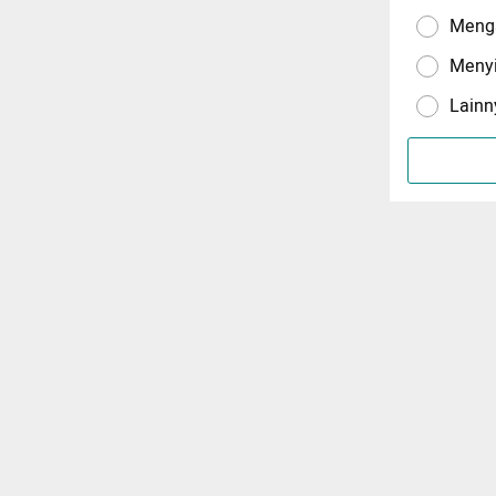
Menga
Meny
Lainn