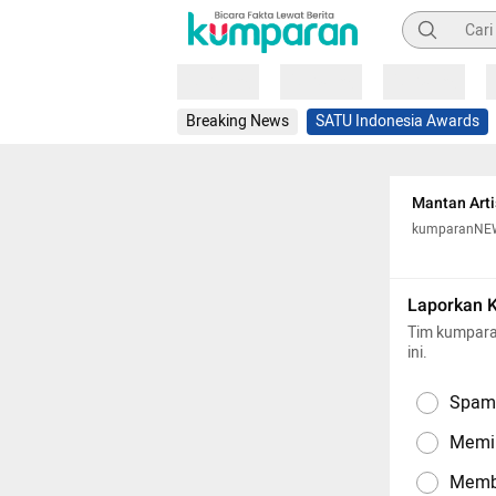
Pencarian
Loading
Loading
Loading
Breaking News
SATU Indonesia Awards
Mantan Arti
kumparanNE
Laporkan 
Tim kumpara
ini.
Spam,
Memil
Memba