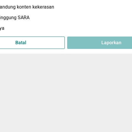
ndung konten kekerasan
inggung SARA
ya
Batal
Laporkan