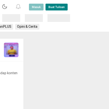
Masuk
Buat Tulisan
Loading
Loading
Lainnya
anPLUS
Opini & Cerita
adap konten