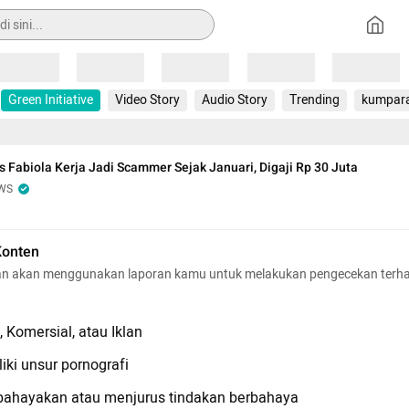
Loading
Loading
Loading
Loading
Loading
Green Initiative
Video Story
Audio Story
Trending
kumpar
s Fabiola Kerja Jadi Scammer Sejak Januari, Digaji Rp 30 Juta
WS
Konten
n akan menggunakan laporan kamu untuk melakukan pengecekan terh
 Komersial, atau Iklan
iki unsur pornografi
hayakan atau menjurus tindakan berbahaya