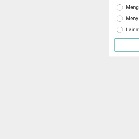
Menga
Meny
Lainn