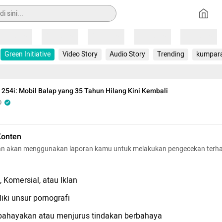
Loading
Loading
Loading
Loading
Loading
Green Initiative
Video Story
Audio Story
Trending
kumpar
254i: Mobil Balap yang 35 Tahun Hilang Kini Kembali
O
Konten
n akan menggunakan laporan kamu untuk melakukan pengecekan terh
 Komersial, atau Iklan
iki unsur pornografi
hayakan atau menjurus tindakan berbahaya