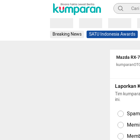
Pencarian
Loading
Loading
Loading
Breaking News
SATU Indonesia Awards
Mazda RX-7 
kumparanOT
Laporkan 
Tim kumpara
ini.
Spam,
Memil
Memba