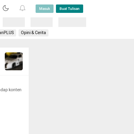
Masuk
Buat Tulisan
Loading
Loading
Lainnya
anPLUS
Opini & Cerita
adap konten