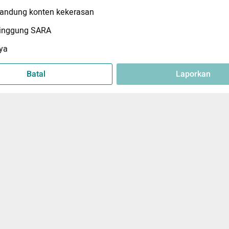
ndung konten kekerasan
inggung SARA
ya
Batal
Laporkan