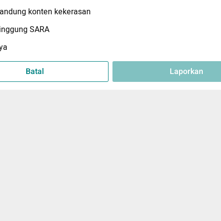
ndung konten kekerasan
inggung SARA
ya
Batal
Laporkan