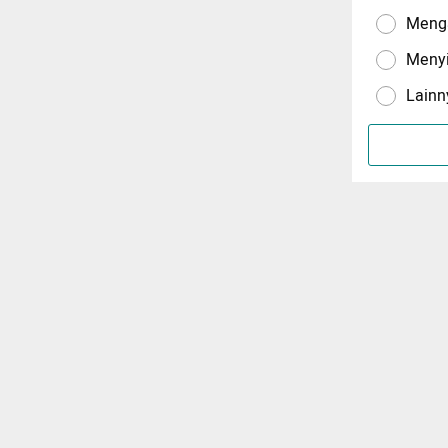
Menga
Meny
Lainn