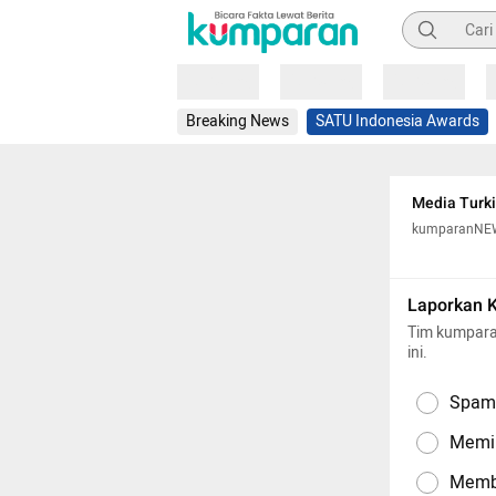
Pencarian
Loading
Loading
Loading
Breaking News
SATU Indonesia Awards
Media Turki
kumparanNE
Laporkan 
Tim kumpara
ini.
Spam,
Memil
Memba