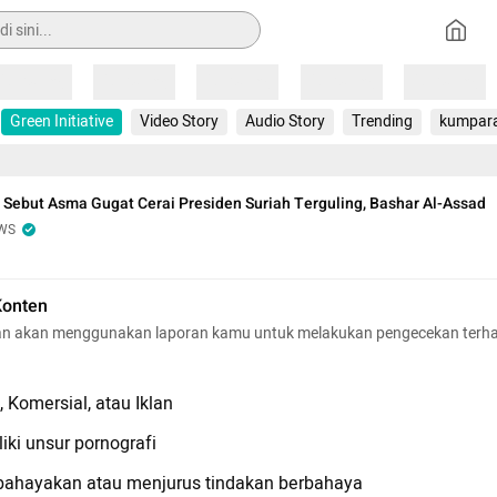
Loading
Loading
Loading
Loading
Loading
Green Initiative
Video Story
Audio Story
Trending
kumpar
 Sebut Asma Gugat Cerai Presiden Suriah Terguling, Bashar Al-Assad
WS
Konten
n akan menggunakan laporan kamu untuk melakukan pengecekan terh
 Komersial, atau Iklan
iki unsur pornografi
hayakan atau menjurus tindakan berbahaya