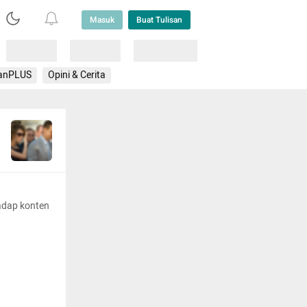
Masuk
Buat Tulisan
Loading
Loading
Lainnya
anPLUS
Opini & Cerita
adap konten