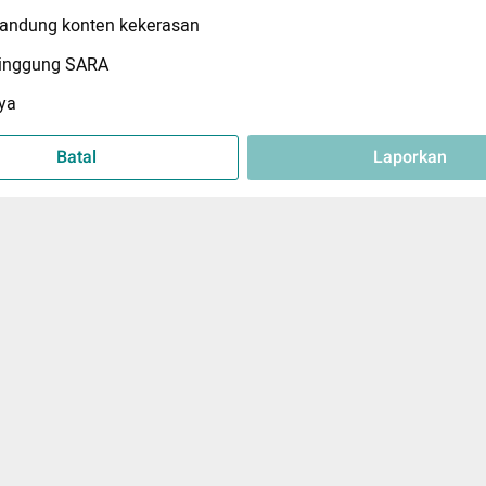
ndung konten kekerasan
inggung SARA
ya
Batal
Laporkan