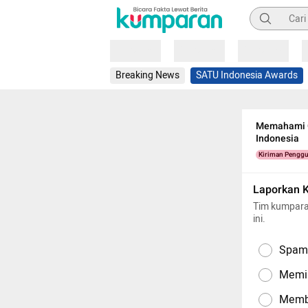
Pencarian
Loading
Loading
Loading
Breaking News
SATU Indonesia Awards
Memahami G
Indonesia
Kiriman Pengg
Laporkan 
Tim kumpara
ini.
Spam,
Memil
Memba