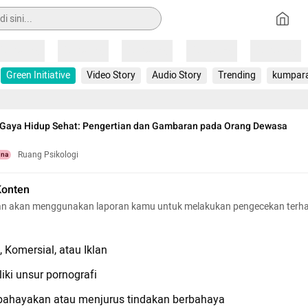
Loading
Loading
Loading
Loading
Loading
Green Initiative
Video Story
Audio Story
Trending
kumpar
aya Hidup Sehat: Pengertian dan Gambaran pada Orang Dewasa
Ruang Psikologi
una
Konten
n akan menggunakan laporan kamu untuk melakukan pengecekan terh
 Komersial, atau Iklan
iki unsur pornografi
hayakan atau menjurus tindakan berbahaya