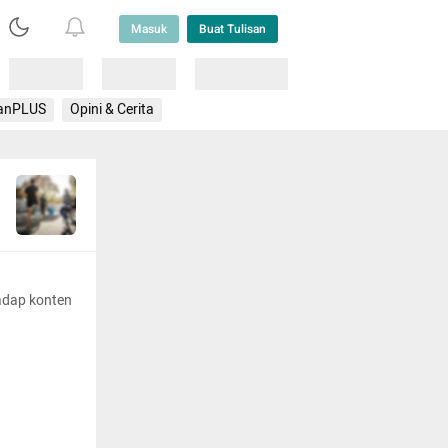
Masuk
Buat Tulisan
Loading
Loading
Lainnya
anPLUS
Opini & Cerita
adap konten