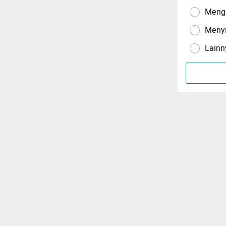
Menga
Meny
Lainn