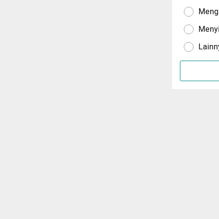
Menga
Meny
Lainn