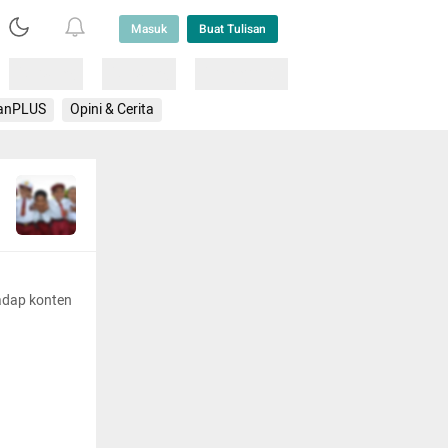
Masuk
Buat Tulisan
Loading
Loading
Lainnya
anPLUS
Opini & Cerita
adap konten