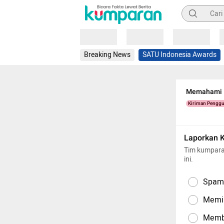
Pencarian
Loading
Loading
Loading
Breaking News
SATU Indonesia Awards
Memahami Is
Kiriman Pengg
Laporkan 
Tim kumpara
ini.
Spam,
Memil
Memba