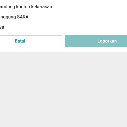
ndung konten kekerasan
inggung SARA
ya
Batal
Laporkan