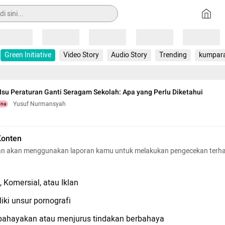
Loading
Loading
Loading
Loading
Loading
Green Initiative
Video Story
Audio Story
Trending
kumpar
u Peraturan Ganti Seragam Sekolah: Apa yang Perlu Diketahui
Yusuf Nurmansyah
una
Konten
n akan menggunakan laporan kamu untuk melakukan pengecekan terh
 Komersial, atau Iklan
iki unsur pornografi
hayakan atau menjurus tindakan berbahaya