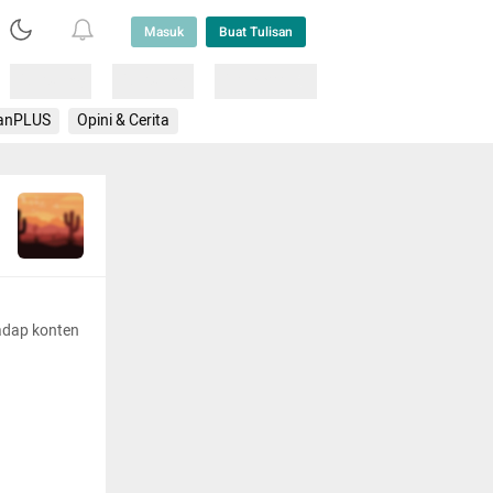
Masuk
Buat Tulisan
Loading
Loading
Lainnya
anPLUS
Opini & Cerita
adap konten