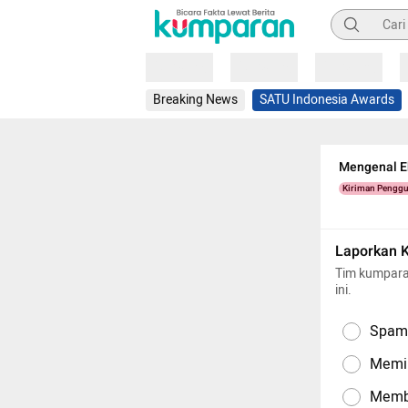
Pencarian
Loading
Loading
Loading
Breaking News
SATU Indonesia Awards
Mengenal E
Kiriman Pengg
Laporkan 
Tim kumpara
ini.
Spam,
Memil
Memba