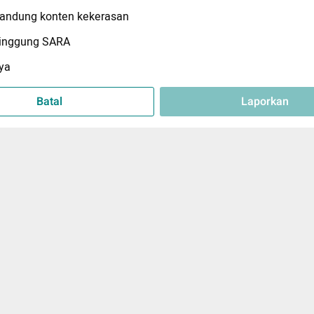
ndung konten kekerasan
inggung SARA
ya
Batal
Laporkan