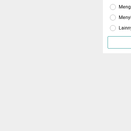
Menga
Meny
Lainn