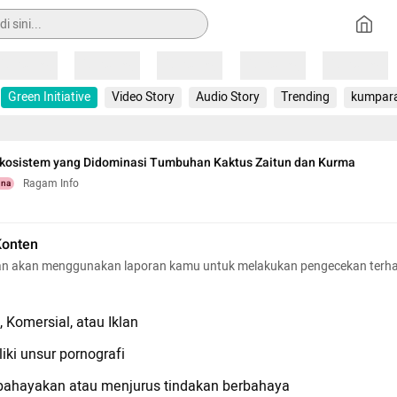
Loading
Loading
Loading
Loading
Loading
Green Initiative
Video Story
Audio Story
Trending
kumpar
kosistem yang Didominasi Tumbuhan Kaktus Zaitun dan Kurma
Ragam Info
una
Konten
n akan menggunakan laporan kamu untuk melakukan pengecekan terh
 Komersial, atau Iklan
iki unsur pornografi
hayakan atau menjurus tindakan berbahaya