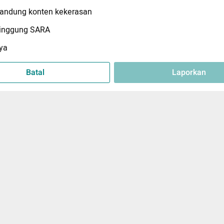
ndung konten kekerasan
inggung SARA
ya
Batal
Laporkan