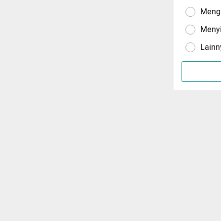
Menga
Meny
Lainn