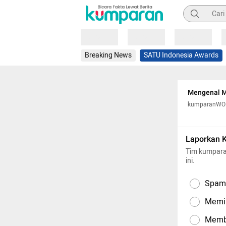
Pencarian
Loading
Loading
Loading
Breaking News
SATU Indonesia Awards
Mengenal M
kumparanW
Laporkan 
Tim kumpara
ini.
Spam,
Memil
Memba