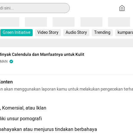
Loading
Loading
Loading
Loading
Loading
Green Initiative
Video Story
Audio Story
Trending
kumpar
inyak Calendula dan Manfaatnya untuk Kulit
OMAN
Konten
n akan menggunakan laporan kamu untuk melakukan pengecekan terh
 Komersial, atau Iklan
iki unsur pornografi
hayakan atau menjurus tindakan berbahaya