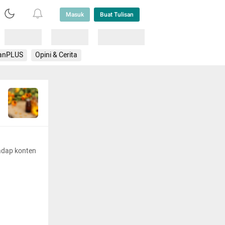
Masuk
Buat Tulisan
Loading
Loading
Lainnya
anPLUS
Opini & Cerita
adap konten