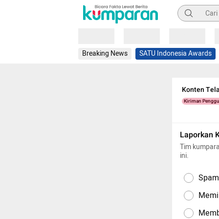
Pencarian
Loading
Loading
Loading
Breaking News
SATU Indonesia Awards
Konten Tel
Kiriman Pengg
Laporkan 
Tim kumpara
ini.
Spam,
Memil
Memba