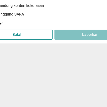
ndung konten kekerasan
inggung SARA
ya
Batal
Laporkan