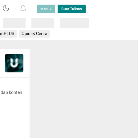
Masuk
Buat Tulisan
Loading
Loading
Lainnya
anPLUS
Opini & Cerita
adap konten