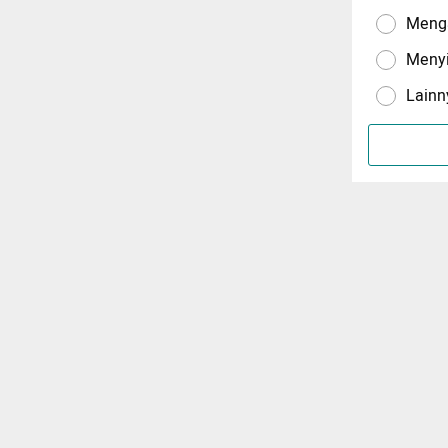
Menga
Meny
Lainn