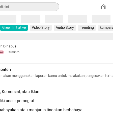
Loading
Loading
Loading
Loading
Loading
Green Initiative
Video Story
Audio Story
Trending
kumpar
ah Dihapus
Parminto
una
Konten
n akan menggunakan laporan kamu untuk melakukan pengecekan terh
 Komersial, atau Iklan
iki unsur pornografi
hayakan atau menjurus tindakan berbahaya