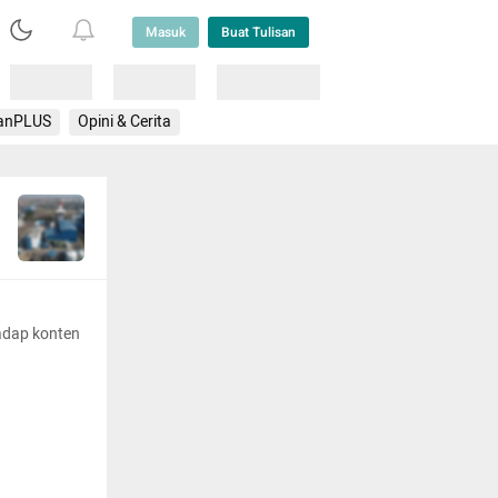
Masuk
Buat Tulisan
Loading
Loading
Lainnya
anPLUS
Opini & Cerita
adap konten