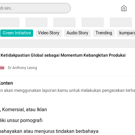
Loading
Loading
Loading
Loading
Loading
Green Initiative
Video Story
Audio Story
Trending
kumpar
 Ketidakpastian Global sebagai Momentum Kebangkitan Produksi
Dr Anthony Leong
una
Konten
n akan menggunakan laporan kamu untuk melakukan pengecekan terh
 Komersial, atau Iklan
iki unsur pornografi
hayakan atau menjurus tindakan berbahaya