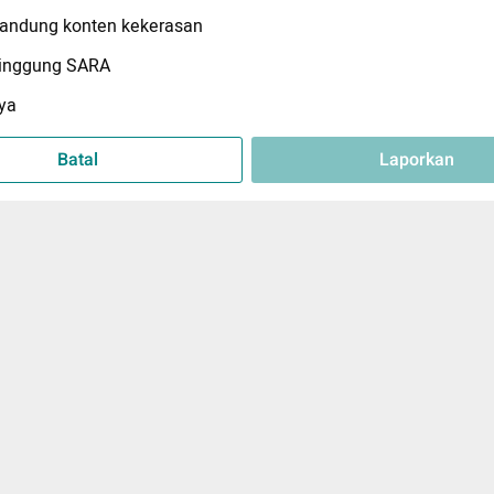
ndung konten kekerasan
inggung SARA
ya
Batal
Laporkan