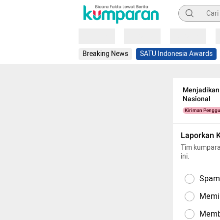
Pencarian
Loading
Loading
Loading
Breaking News
SATU Indonesia Awards
Menjadikan
Nasional
Kiriman Pengg
Laporkan 
Tim kumpara
ini.
Spam,
Memil
Memba