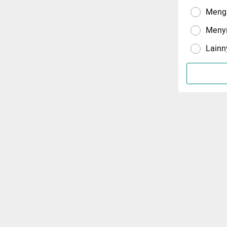
Menga
Meny
Lainn