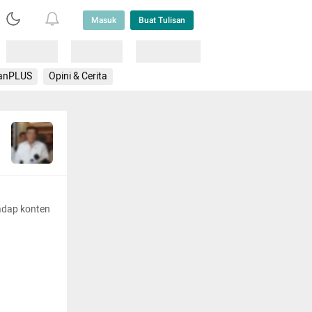
Masuk
Buat Tulisan
Loading
Loading
Lainnya
anPLUS
Opini & Cerita
adap konten