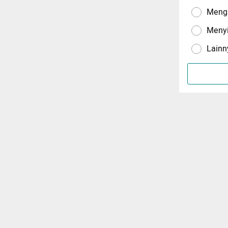
Menga
Meny
Lainn