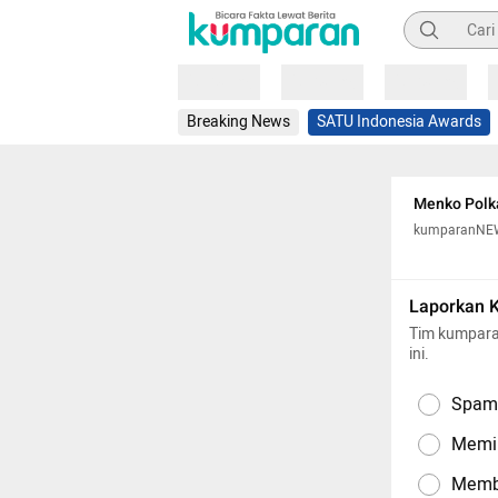
Pencarian
Loading
Loading
Loading
Breaking News
SATU Indonesia Awards
Menko Polka
kumparanNE
Laporkan 
Tim kumpara
ini.
Spam,
Memil
Memba