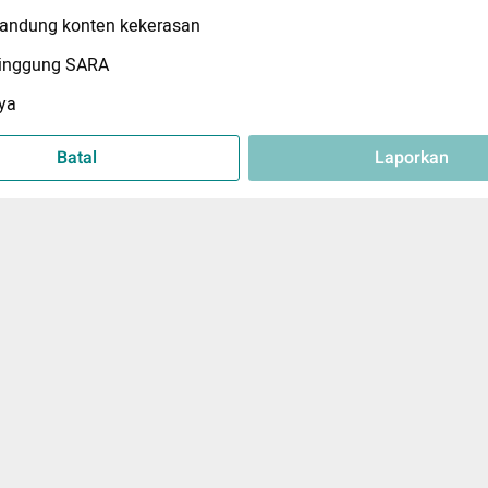
ndung konten kekerasan
inggung SARA
ya
Batal
Laporkan