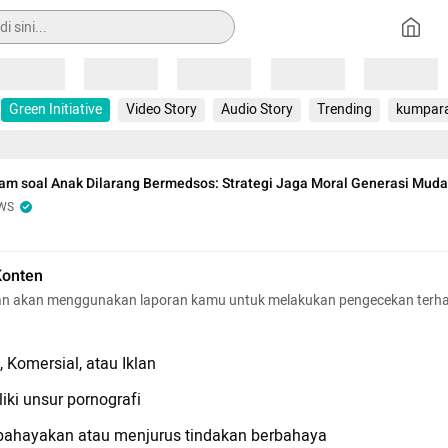
Loading
Loading
Loading
Loading
Loading
Green Initiative
Video Story
Audio Story
Trending
kumpar
m soal Anak Dilarang Bermedsos: Strategi Jaga Moral Generasi Muda
WS
Konten
n akan menggunakan laporan kamu untuk melakukan pengecekan terh
 Komersial, atau Iklan
iki unsur pornografi
hayakan atau menjurus tindakan berbahaya