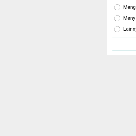
Menga
Meny
Lainn