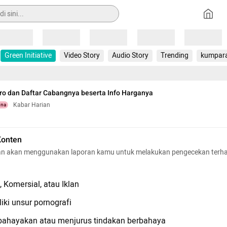
Loading
Loading
Loading
Loading
Loading
Green Initiative
Video Story
Audio Story
Trending
kumpar
o dan Daftar Cabangnya beserta Info Harganya
Kabar Harian
una
Konten
n akan menggunakan laporan kamu untuk melakukan pengecekan terh
 Komersial, atau Iklan
iki unsur pornografi
hayakan atau menjurus tindakan berbahaya