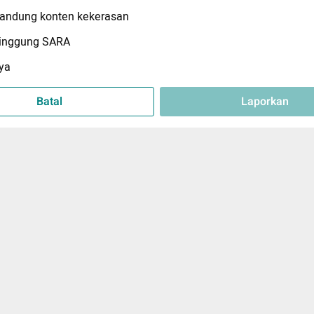
ndung konten kekerasan
inggung SARA
ya
Batal
Laporkan