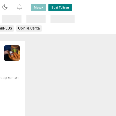
Masuk
Buat Tulisan
Loading
Loading
Lainnya
anPLUS
Opini & Cerita
adap konten