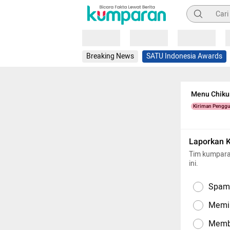
Pencarian
Loading
Loading
Loading
Breaking News
SATU Indonesia Awards
Menu Chikur
Kiriman Pengg
Laporkan 
Tim kumpara
ini.
Spam,
Memil
Memba