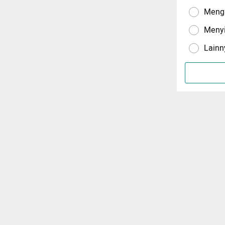
Menga
Meny
Lainn