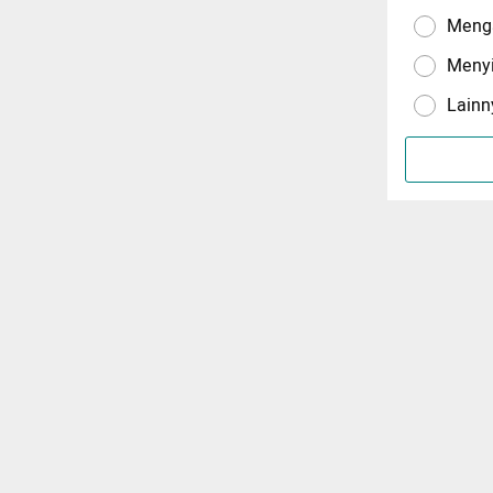
Menga
Meny
Lainn