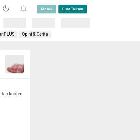
Masuk
Buat Tulisan
Loading
Loading
Lainnya
anPLUS
Opini & Cerita
adap konten