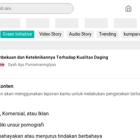
Loading
Loading
Loading
Loading
Loading
Green Initiative
Video Story
Audio Story
Trending
kumpar
bekuan dan Keteknikannya Terhadap Kualitas Daging
Dyah Ayu Purnamaningtyas
una
Konten
n akan menggunakan laporan kamu untuk melakukan pengecekan terh
 Komersial, atau Iklan
iki unsur pornografi
hayakan atau menjurus tindakan berbahaya