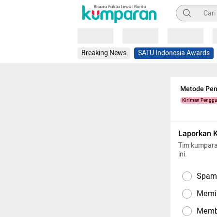
Pencarian
Loading
Loading
Loading
Breaking News
SATU Indonesia Awards
Metode Pem
Kiriman Pengg
Laporkan 
Tim kumpara
ini.
Spam,
Memil
Memba