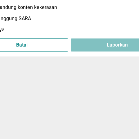
ndung konten kekerasan
inggung SARA
ya
Batal
Laporkan