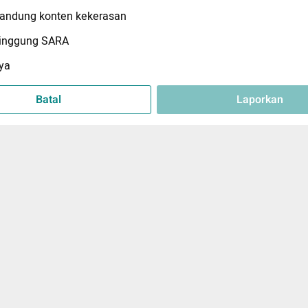
ndung konten kekerasan
inggung SARA
ya
Batal
Laporkan