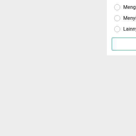
Menga
Meny
Lainn