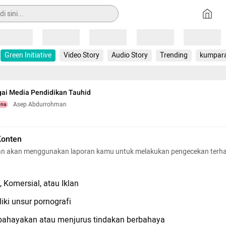
Loading
Loading
Loading
Loading
Loading
Green Initiative
Video Story
Audio Story
Trending
kumpar
gai Media Pendidikan Tauhid
Asep Abdurrohman
una
Konten
n akan menggunakan laporan kamu untuk melakukan pengecekan terh
 Komersial, atau Iklan
iki unsur pornografi
hayakan atau menjurus tindakan berbahaya