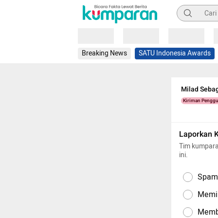
Pencarian
Loading
Loading
Loading
Breaking News
SATU Indonesia Awards
Milad Seba
Kiriman Pengg
Laporkan 
Tim kumpara
ini.
Spam,
Memil
Memba