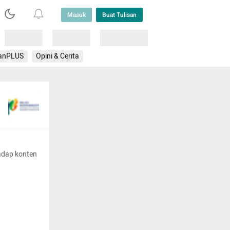
Masuk
Buat Tulisan
Loading
Loading
Lainnya
anPLUS
Opini & Cerita
adap konten