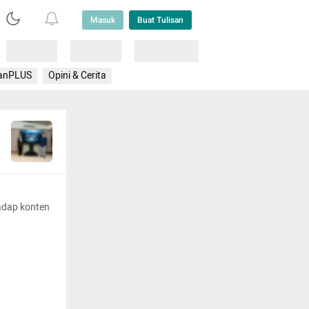
Masuk
Buat Tulisan
Loading
Loading
Lainnya
anPLUS
Opini & Cerita
adap konten