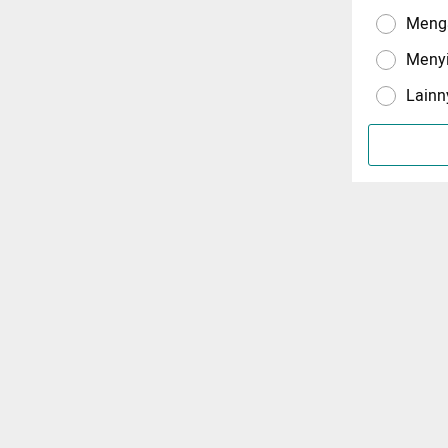
Menga
Meny
Lainn