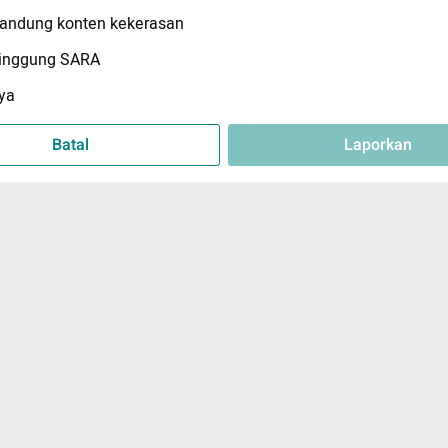
ndung konten kekerasan
inggung SARA
ya
Batal
Laporkan