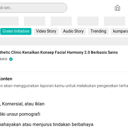
Loading
Loading
Loading
Loading
Loading
Green Initiative
Video Story
Audio Story
Trending
kumpar
thetic Clinic Kenalkan Konsep Facial Harmony 2.0 Berbasis Sains
OMAN
Konten
n akan menggunakan laporan kamu untuk melakukan pengecekan terh
 Komersial, atau Iklan
iki unsur pornografi
hayakan atau menjurus tindakan berbahaya