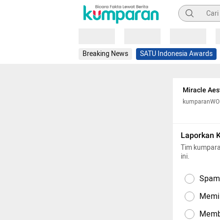
Pencarian
Loading
Loading
Loading
Breaking News
SATU Indonesia Awards
Miracle Aes
kumparanW
Laporkan 
Tim kumpara
ini.
Spam,
Memil
Memba