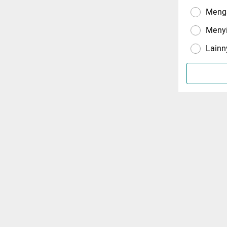
Menga
Meny
Lainn