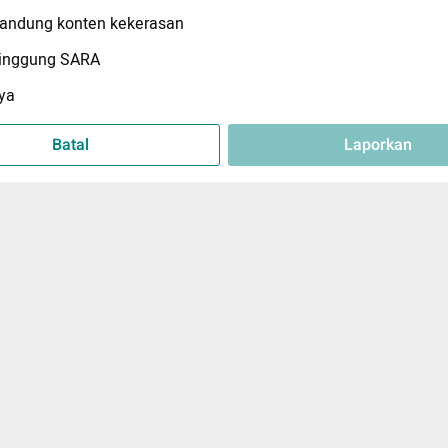
ndung konten kekerasan
inggung SARA
ya
Batal
Laporkan