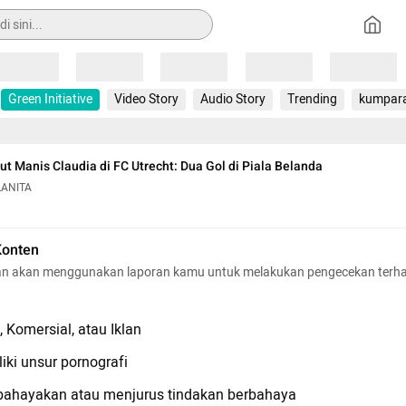
Loading
Loading
Loading
Loading
Loading
Green Initiative
Video Story
Audio Story
Trending
kumpar
 Manis Claudia di FC Utrecht: Dua Gol di Piala Belanda
LANITA
Konten
n akan menggunakan laporan kamu untuk melakukan pengecekan terh
 Komersial, atau Iklan
iki unsur pornografi
hayakan atau menjurus tindakan berbahaya