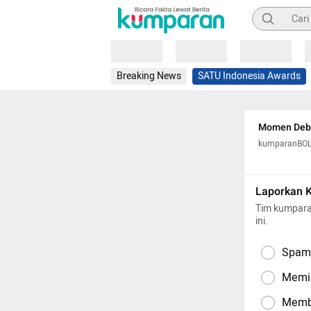
Pencarian
Loading
Loading
Loading
Breaking News
SATU Indonesia Awards
Momen Debut
kumparanBO
Laporkan 
Tim kumpara
ini.
Spam,
Memil
Memba