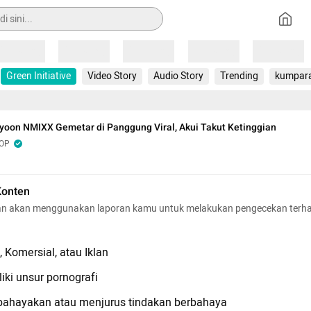
Loading
Loading
Loading
Loading
Loading
Green Initiative
Video Story
Audio Story
Trending
kumpar
oon NMIXX Gemetar di Panggung Viral, Akui Takut Ketinggian
POP
Konten
n akan menggunakan laporan kamu untuk melakukan pengecekan terh
 Komersial, atau Iklan
iki unsur pornografi
hayakan atau menjurus tindakan berbahaya