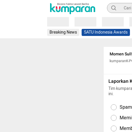
Pencarian
Loading
Loading
Loading
Breaking News
SATU Indonesia Awards
Momen Sully
kumparanK-
Laporkan 
Tim kumpara
ini.
Spam,
Memil
Memba