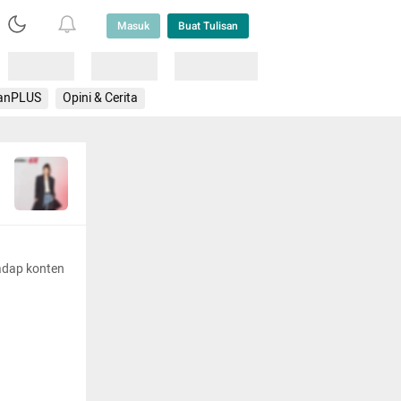
Masuk
Buat Tulisan
Loading
Loading
Lainnya
anPLUS
Opini & Cerita
adap konten