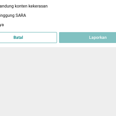
ndung konten kekerasan
inggung SARA
ya
Batal
Laporkan