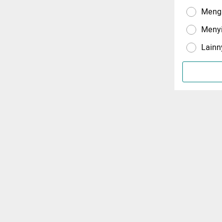
Menga
Meny
Lainn