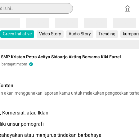
Loading
Loading
Loading
Loading
Loading
Green Initiative
Video Story
Audio Story
Trending
kumpar
 SMP Kristen Petra Acitya Sidoarjo Akting Bersama Kiki Farrel
beritajatimcom
Konten
n akan menggunakan laporan kamu untuk melakukan pengecekan terh
 Komersial, atau Iklan
iki unsur pornografi
hayakan atau menjurus tindakan berbahaya