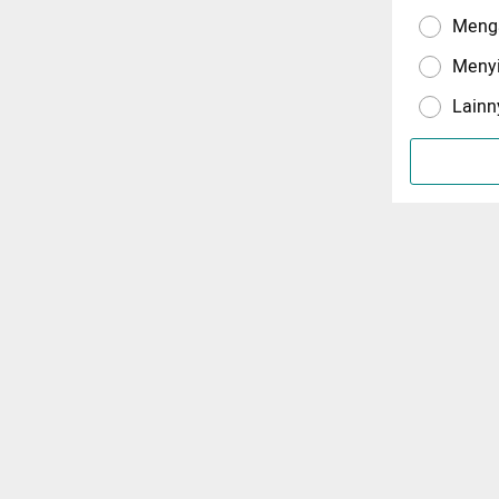
Menga
Meny
Lainn