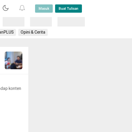
Masuk
Buat Tulisan
Loading
Loading
Lainnya
anPLUS
Opini & Cerita
adap konten