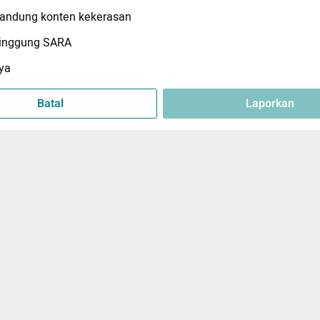
ndung konten kekerasan
inggung SARA
ya
Batal
Laporkan