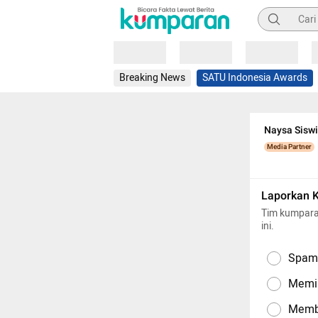
Pencarian
Loading
Loading
Loading
Breaking News
SATU Indonesia Awards
Naysa Siswi
Media Partner
Laporkan 
Tim kumpara
ini.
Spam,
Memil
Memba