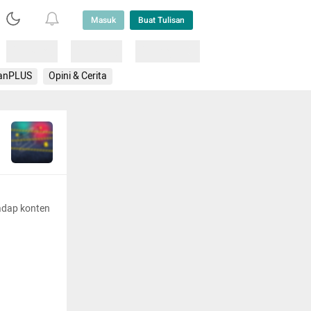
Masuk
Buat Tulisan
Loading
Loading
Lainnya
anPLUS
Opini & Cerita
adap konten