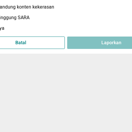
ndung konten kekerasan
inggung SARA
ya
Batal
Laporkan