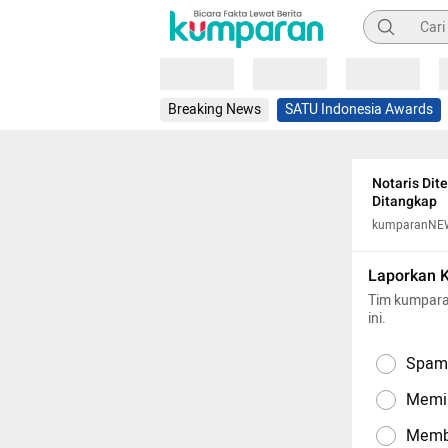
Pencarian
Loading
Loading
Loading
Breaking News
SATU Indonesia Awards
Notaris Dit
Ditangkap
kumparanNE
Laporkan 
Tim kumpara
ini.
Spam,
Memil
Memba