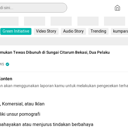
Loading
Loading
Loading
Loading
Loading
Green Initiative
Video Story
Audio Story
Trending
kumpar
emukan Tewas Dibunuh di Sungai Citarum Bekasi, Dua Pelaku
WS
Konten
n akan menggunakan laporan kamu untuk melakukan pengecekan terh
 Komersial, atau Iklan
iki unsur pornografi
hayakan atau menjurus tindakan berbahaya