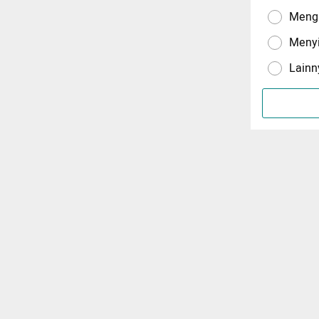
Menga
Meny
Lainn