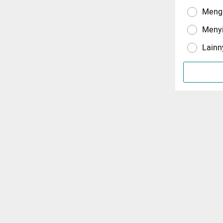
Menga
Meny
Lainn