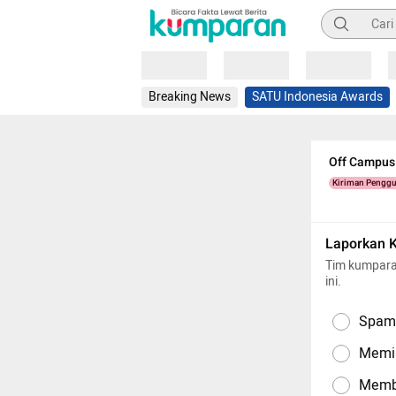
Pencarian
Loading
Loading
Loading
Breaking News
SATU Indonesia Awards
Off Campus 
Kiriman Pengg
Laporkan 
Tim kumpara
ini.
Spam,
Memil
Memba