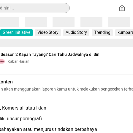
Loading
Loading
Loading
Loading
Loading
Green Initiative
Video Story
Audio Story
Trending
kumpar
Season 2 Kapan Tayang? Cari Tahu Jadwalnya di Sini
Kabar Harian
una
Konten
n akan menggunakan laporan kamu untuk melakukan pengecekan terh
 Komersial, atau Iklan
iki unsur pornografi
hayakan atau menjurus tindakan berbahaya