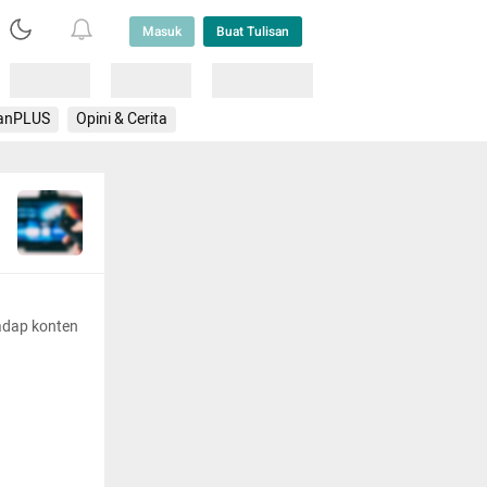
Masuk
Buat Tulisan
Loading
Loading
Lainnya
anPLUS
Opini & Cerita
adap konten