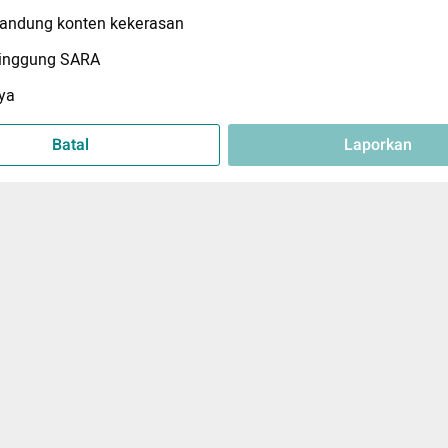
ndung konten kekerasan
inggung SARA
ya
Batal
Laporkan