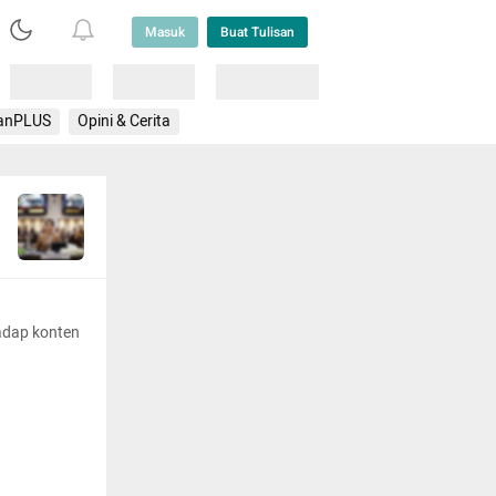
Masuk
Buat Tulisan
Loading
Loading
Lainnya
anPLUS
Opini & Cerita
adap konten