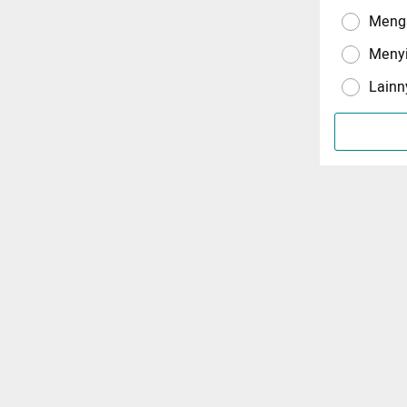
Menga
Meny
Lainn