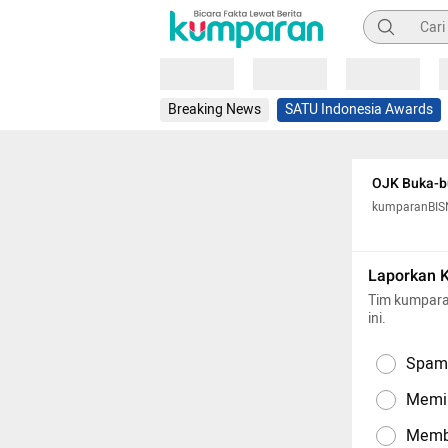
Pencarian
Loading
Loading
Loading
Breaking News
SATU Indonesia Awards
OJK Buka-b
kumparanBIS
Laporkan 
Tim kumpara
ini.
Spam,
Memil
Memba