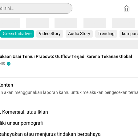
Loading
Loading
Loading
Loading
Loading
Green Initiative
Video Story
Audio Story
Trending
kumpar
ukaan Usai Temui Prabowo: Outflow Terjadi karena Tekanan Global
NIS
Konten
n akan menggunakan laporan kamu untuk melakukan pengecekan terh
 Komersial, atau Iklan
iki unsur pornografi
hayakan atau menjurus tindakan berbahaya