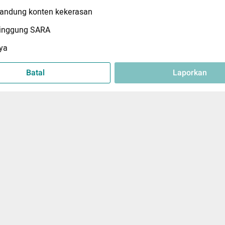
ndung konten kekerasan
inggung SARA
ya
Batal
Laporkan