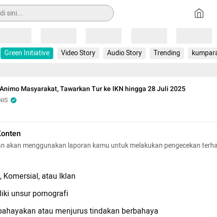
Loading
Loading
Loading
Loading
Loading
Green Initiative
Video Story
Audio Story
Trending
kumpar
 Animo Masyarakat, Tawarkan Tur ke IKN hingga 28 Juli 2025
NIS
Konten
n akan menggunakan laporan kamu untuk melakukan pengecekan terh
 Komersial, atau Iklan
iki unsur pornografi
hayakan atau menjurus tindakan berbahaya