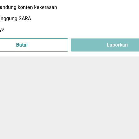
ndung konten kekerasan
inggung SARA
ya
Batal
Laporkan