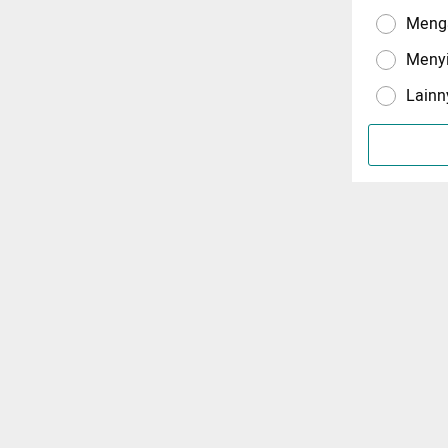
Menga
Meny
Lainn