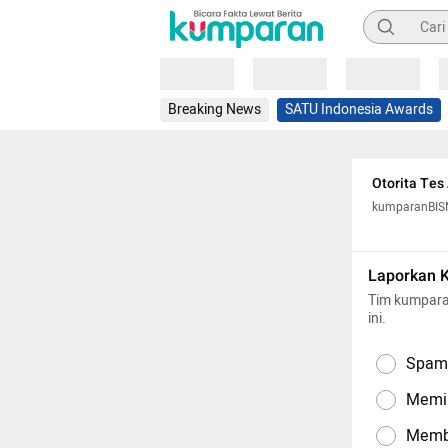
Pencarian
Loading
Loading
Loading
Breaking News
SATU Indonesia Awards
Otorita Tes
kumparanBIS
Laporkan 
Tim kumpara
ini.
Spam,
Memil
Memba