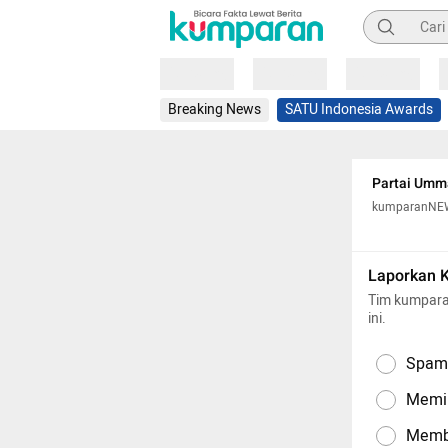
Pencarian
Loading
Loading
Loading
Breaking News
SATU Indonesia Awards
Partai Umm
kumparanNE
Laporkan 
Tim kumpara
ini.
Spam,
Memil
Memba