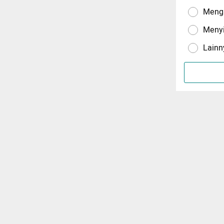
Menga
Meny
Lainn