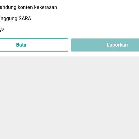
ndung konten kekerasan
inggung SARA
ya
Batal
Laporkan