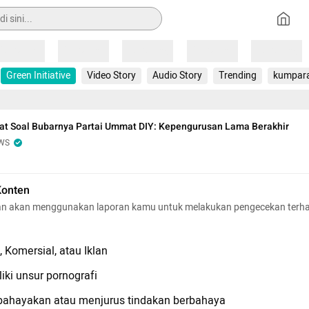
Loading
Loading
Loading
Loading
Loading
Green Initiative
Video Story
Audio Story
Trending
kumpar
at Soal Bubarnya Partai Ummat DIY: Kepengurusan Lama Berakhir
WS
Konten
n akan menggunakan laporan kamu untuk melakukan pengecekan terh
 Komersial, atau Iklan
iki unsur pornografi
hayakan atau menjurus tindakan berbahaya