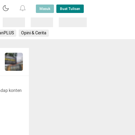
Masuk
Buat Tulisan
Loading
Loading
Lainnya
anPLUS
Opini & Cerita
adap konten