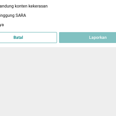
ndung konten kekerasan
inggung SARA
ya
Batal
Laporkan