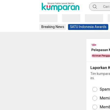
Pencarian
Loading
Loading
Loading
Breaking News
SATU Indonesia Awards
18+
Pelepasan 
Kiriman Pengg
Laporkan 
Tim kumpara
ini.
Spam,
Memil
Memba