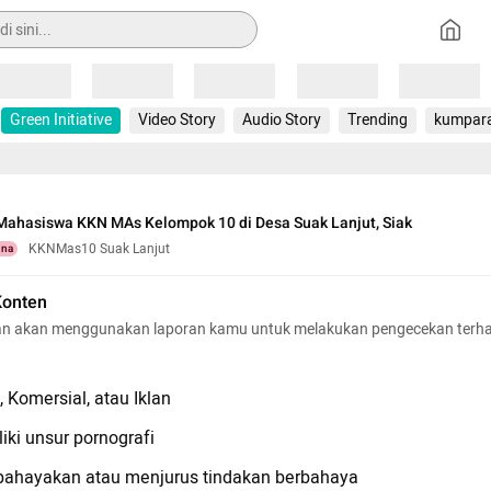
Loading
Loading
Loading
Loading
Loading
Green Initiative
Video Story
Audio Story
Trending
kumpar
Mahasiswa KKN MAs Kelompok 10 di Desa Suak Lanjut, Siak
KKNMas10 Suak Lanjut
una
Konten
n akan menggunakan laporan kamu untuk melakukan pengecekan terh
 Komersial, atau Iklan
iki unsur pornografi
hayakan atau menjurus tindakan berbahaya