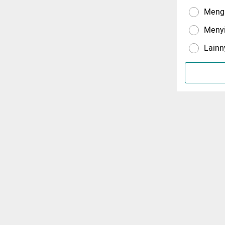
Menga
Meny
Lainn