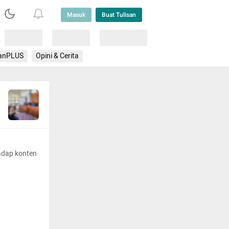
Masuk
Buat Tulisan
Loading
Loading
Lainnya
anPLUS
Opini & Cerita
adap konten