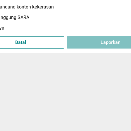
ndung konten kekerasan
inggung SARA
ya
Batal
Laporkan