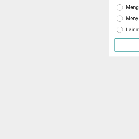
Menga
Meny
Lainn