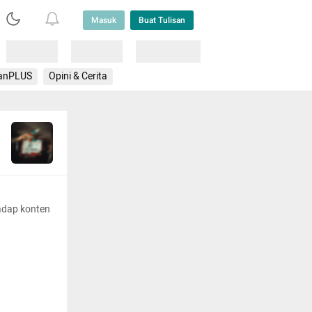
Masuk
Buat Tulisan
Loading
Loading
Lainnya
anPLUS
Opini & Cerita
adap konten