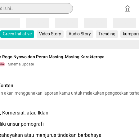
Loading
Loading
Loading
Loading
Loading
Green Initiative
Video Story
Audio Story
Trending
kumpar
m Rego Nyowo dan Peran Masing-Masing Karakternya
Sinema Update
una
Konten
n akan menggunakan laporan kamu untuk melakukan pengecekan terh
 Komersial, atau Iklan
iki unsur pornografi
hayakan atau menjurus tindakan berbahaya