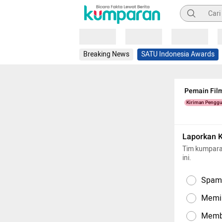
Pencarian
Loading
Loading
Loading
Breaking News
SATU Indonesia Awards
Pemain Fil
Kiriman Pengg
Laporkan 
Tim kumpara
ini.
Spam,
Memil
Memba