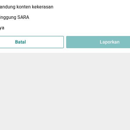
ndung konten kekerasan
inggung SARA
ya
Batal
Laporkan