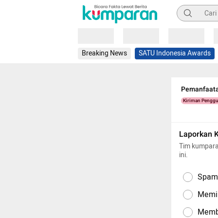
Pencarian
Loading
Loading
Loading
Breaking News
SATU Indonesia Awards
Pemanfaata
Kiriman Pengg
Laporkan 
Tim kumpara
ini.
Spam,
Memil
Memba