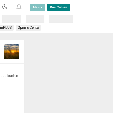
Masuk
Buat Tulisan
Loading
Loading
Lainnya
anPLUS
Opini & Cerita
adap konten