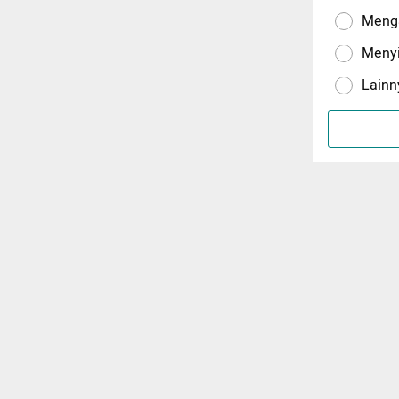
Menga
Meny
Lainn