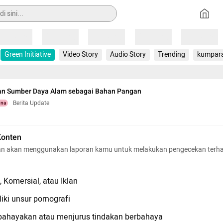
Loading
Loading
Loading
Loading
Loading
Green Initiative
Video Story
Audio Story
Trending
kumpar
n Sumber Daya Alam sebagai Bahan Pangan
Berita Update
una
Konten
n akan menggunakan laporan kamu untuk melakukan pengecekan terh
 Komersial, atau Iklan
iki unsur pornografi
hayakan atau menjurus tindakan berbahaya