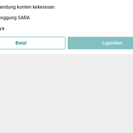
ndung konten kekerasan
inggung SARA
ya
Batal
Laporkan