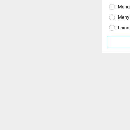
Menga
Meny
Lainn