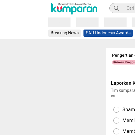
Pencarian
Loading
Loading
Loading
Breaking News
SATU Indonesia Awards
Pengertian 
Kiriman Pengg
Laporkan 
Tim kumpara
ini.
Spam,
Memil
Memba