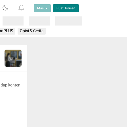
Masuk
Buat Tulisan
Loading
Loading
Lainnya
anPLUS
Opini & Cerita
adap konten