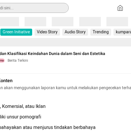
Loading
Loading
Loading
Loading
Loading
Green Initiative
Video Story
Audio Story
Trending
kumpar
dan Klasifikasi Keindahan Dunia dalam Seni dan Estetika
Berita Terkini
una
Konten
n akan menggunakan laporan kamu untuk melakukan pengecekan terh
 Komersial, atau Iklan
iki unsur pornografi
hayakan atau menjurus tindakan berbahaya