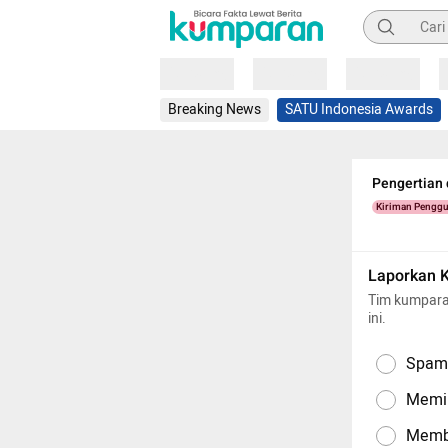
Pencarian
Loading
Loading
Loading
Breaking News
SATU Indonesia Awards
Pengertian
Kiriman Pengg
Laporkan 
Tim kumpara
ini.
Spam,
Memil
Memba