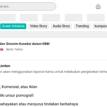
Loading
Loading
Loading
Loading
Loading
Green Initiative
Video Story
Audio Story
Trending
kumpar
 dan Sinonim Koneksi dalam KBBI
Berita Terkini
una
Konten
n akan menggunakan laporan kamu untuk melakukan pengecekan terh
 Komersial, atau Iklan
iki unsur pornografi
hayakan atau menjurus tindakan berbahaya