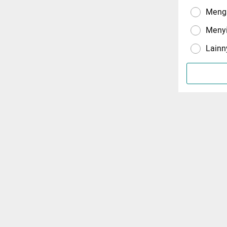
Menga
Meny
Lainn