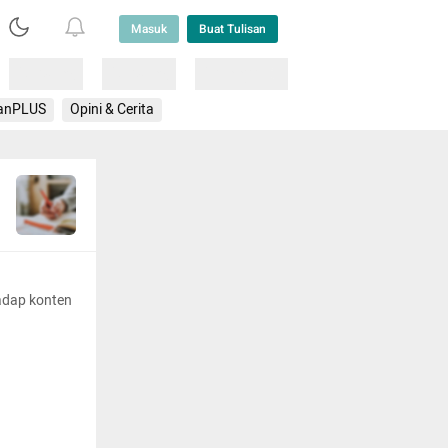
Masuk
Buat Tulisan
Loading
Loading
Lainnya
anPLUS
Opini & Cerita
adap konten