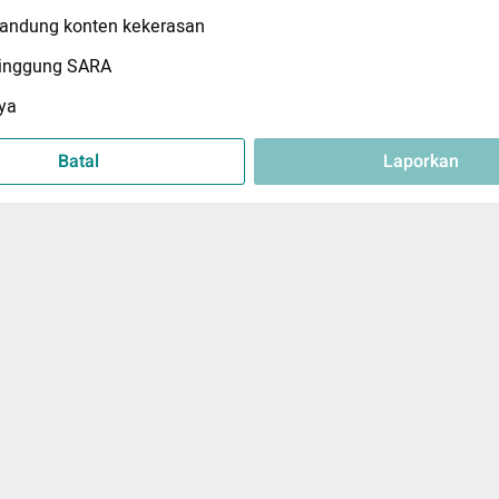
ndung konten kekerasan
inggung SARA
ya
Batal
Laporkan