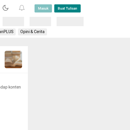
Masuk
Buat Tulisan
Loading
Loading
Lainnya
anPLUS
Opini & Cerita
adap konten