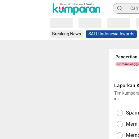
Pencarian
Loading
Loading
Loading
Breaking News
SATU Indonesia Awards
Pengertian 
Kiriman Pengg
Laporkan 
Tim kumpara
ini.
Spam,
Memil
Memba