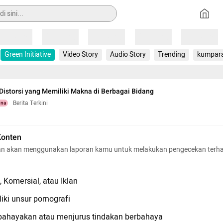
Loading
Loading
Loading
Loading
Loading
Green Initiative
Video Story
Audio Story
Trending
kumpar
Distorsi yang Memiliki Makna di Berbagai Bidang
Berita Terkini
una
Konten
n akan menggunakan laporan kamu untuk melakukan pengecekan terh
 Komersial, atau Iklan
iki unsur pornografi
hayakan atau menjurus tindakan berbahaya