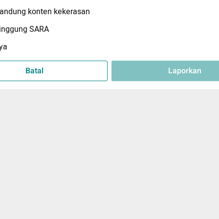
ndung konten kekerasan
inggung SARA
ya
Batal
Laporkan