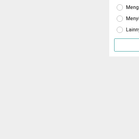
Menga
Meny
Lainn