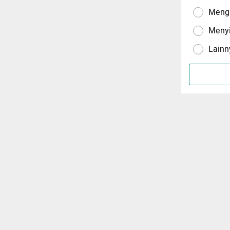
Menga
Meny
Lainn