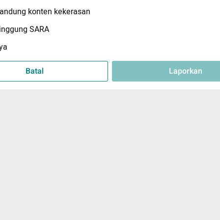
ndung konten kekerasan
inggung SARA
ya
Batal
Laporkan