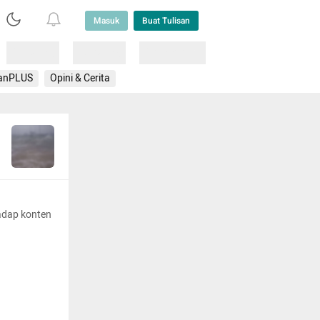
Masuk
Buat Tulisan
Loading
Loading
Lainnya
anPLUS
Opini & Cerita
adap konten