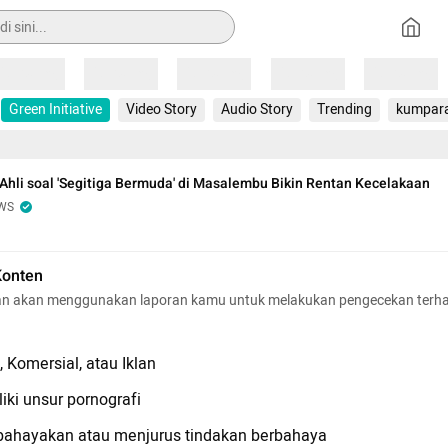
Loading
Loading
Loading
Loading
Loading
Green Initiative
Video Story
Audio Story
Trending
kumpar
Ahli soal 'Segitiga Bermuda' di Masalembu Bikin Rentan Kecelakaan
WS
Konten
n akan menggunakan laporan kamu untuk melakukan pengecekan terh
 Komersial, atau Iklan
iki unsur pornografi
hayakan atau menjurus tindakan berbahaya