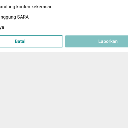
ndung konten kekerasan
inggung SARA
ya
Batal
Laporkan