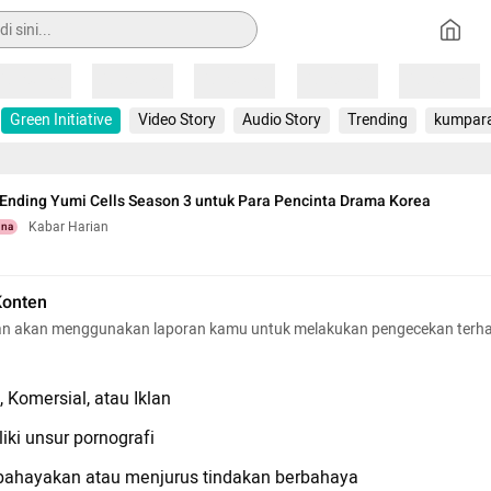
Loading
Loading
Loading
Loading
Loading
Green Initiative
Video Story
Audio Story
Trending
kumpar
Ending Yumi Cells Season 3 untuk Para Pencinta Drama Korea
Kabar Harian
una
Konten
n akan menggunakan laporan kamu untuk melakukan pengecekan terh
 Komersial, atau Iklan
iki unsur pornografi
hayakan atau menjurus tindakan berbahaya