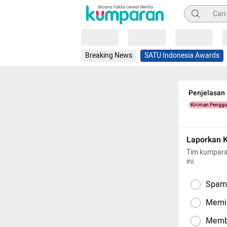
Pencarian
Loading
Loading
Loading
Breaking News
SATU Indonesia Awards
Penjelasan 
Kiriman Pengg
Laporkan 
Tim kumpara
ini.
Spam,
Memil
Memba