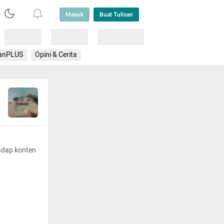
Masuk
Buat Tulisan
Loading
Loading
Lainnya
anPLUS
Opini & Cerita
adap konten