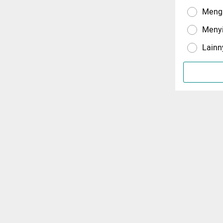
Menga
Meny
Lainn